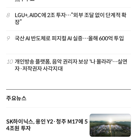
8
LGU+, AIDC에 2조 투자…“외부 조달 없이 단계적 확
장”
9
국산 AI 반도체로 피지컬 AI 실증…올해 600억 투입
10
개인방송 플랫폼, 음악 권리자 보상 '나 몰라라'…실연
자·저작권자 사각지대
주요뉴스
SK하이닉스, 용인 Y2·청주 M17에 5
4조원 투자