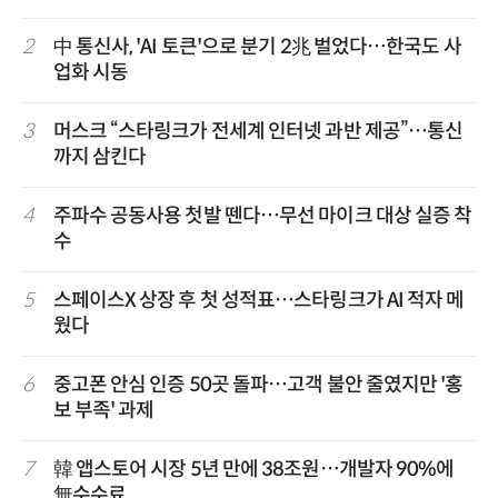
2
中 통신사, 'AI 토큰'으로 분기 2兆 벌었다…한국도 사
업화 시동
3
머스크 “스타링크가 전세계 인터넷 과반 제공”…통신
까지 삼킨다
4
주파수 공동사용 첫발 뗀다…무선 마이크 대상 실증 착
수
5
스페이스X 상장 후 첫 성적표…스타링크가 AI 적자 메
웠다
6
중고폰 안심 인증 50곳 돌파…고객 불안 줄였지만 '홍
보 부족' 과제
7
韓 앱스토어 시장 5년 만에 38조원…개발자 90%에
無수수료