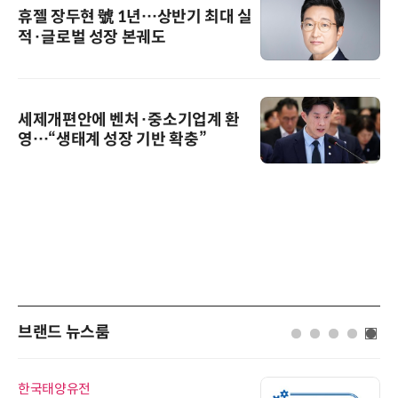
휴젤 장두현 號 1년…상반기 최대 실
적·글로벌 성장 본궤도
세제개편안에 벤처·중소기업계 환
영…“생태계 성장 기반 확충”
브랜드 뉴스룸
한국태양유전