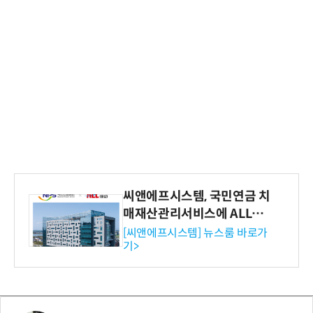
씨앤에프시스템, 국민연금 치
매재산관리서비스에 ALL# E
RP 공급
[씨앤에프시스템] 뉴스룸 바로가
기>