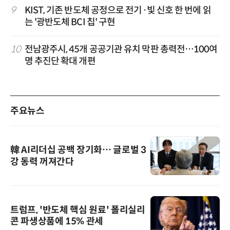
9
KIST, 기존 반도체 공정으로 전기·빛 신호 한 번에 읽
는 '광반도체 BCI 칩' 구현
10
전남광주시, 45개 공공기관 유치 막판 총력전…100여
명 추진단 확대 개편
주요뉴스
韓 AI리더십 공백 장기화… 글로벌 3
강 동력 꺼져간다
트럼프, '반도체 핵심 원료' 폴리실리
콘 파생상품에 15% 관세