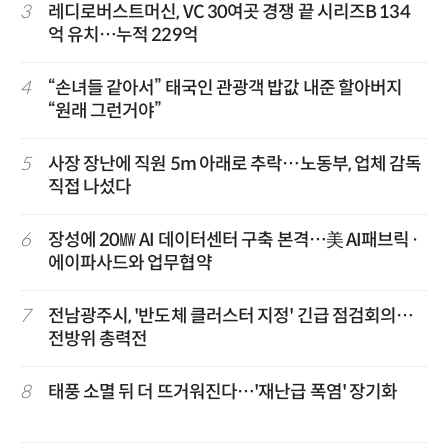
3
레디로버스트머신, VC 30여곳 경쟁 끝 시리즈B 134
억 유치…누적 229억
4
“손녀들 같아서” 태국인 관광객 밥값 내준 할아버지
“원래 그런거야”
5
사장 장난에 직원 5m 아래로 추락…노동부, 업체 감독
직접 나섰다
6
장성에 20㎿ AI 데이터센터 구축 본격…美 AI패브릭·
에이파사드와 업무협약
7
전남광주시, '반도체 클러스터 지정' 긴급 점검회의…
전방위 총력전
8
태풍 소멸 뒤 더 뜨거워진다…'재난급 폭염' 장기화