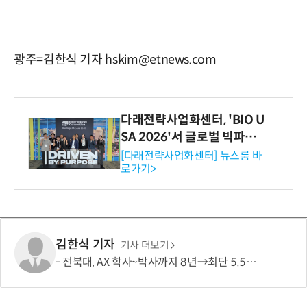
광주=김한식 기자 hskim@etnews.com
다래전략사업화센터, 'BIO U
SA 2026'서 글로벌 빅파마
와의 비즈니스 미팅 지원…K
[다래전략사업화센터] 뉴스룸 바
로가기>
-바이오 해외 진출 교두보 확
보
김한식 기자
기사 더보기
전북대, AX 학사~박사까지 8년→최단 5.5년 가능…톱 100 AI 특화대학원 도약도