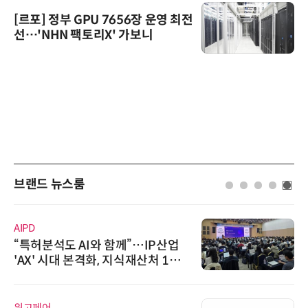
[르포] 정부 GPU 7656장 운영 최전
선…'NHN 팩토리X' 가보니
브랜드 뉴스룸
AIPD
“특허분석도 AI와 함께”…IP산업
'AX' 시대 본격화, 지식재산처 1호
AI IP데이터분석사 탄생
위고페어