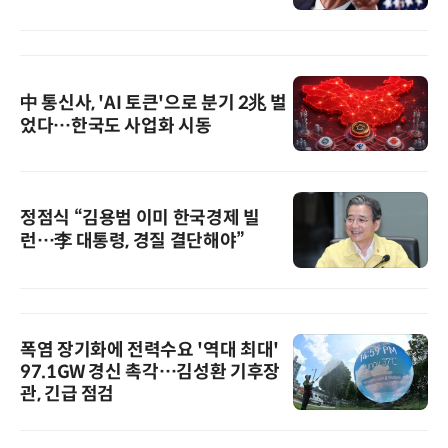
中 통신사, 'AI 토큰'으로 분기 2兆 벌
었다…한국도 사업화 시동
정점식 “김용범 이미 한국경제 빌
런…李 대통령, 경질 결단해야”
폭염 장기화에 전력수요 '역대 최대'
97.1GW 경신 촉각…김성환 기후장
관, 긴급 점검