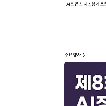
"AI 핀옵스 시스템과 토
주요 행사
❯