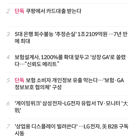
2
단독
쿠팡에서 카드대출 받는다
3
5대 은행 회수불능 '추정손실' 1조2109억원 …7년 만
에 최대
4
보험설계사, 1200%룰 확대 앞두고 '상장 GA'로 쏠렸
다…“신뢰도 메리트”
5
단독
보험 소비자 개인정보 유출 막는다…'보험·GA
정보보호 협의체' 구성
6
'게이밍위크' 삼성전자-LG전자 유럽서 TV·모니터 '大
戰'
7
'상업용 디스플레이 빌려쓴다' …LG전자, 美 B2B 구독
시동