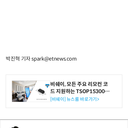
박진혁 기자 spark@etnews.com
비쉐이, 모든 주요 리모컨 코
드 지원하는 TSOP15300 시
리즈 IR 수신기 출시
[비쉐이] 뉴스룸 바로가기>