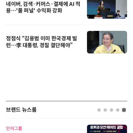
네이버, 검색·커머스·결제에 AI 적
용…'풀 퍼널' 수익화 강화
정점식 “김용범 이미 한국경제 빌
런…李 대통령, 경질 결단해야”
브랜드 뉴스룸
인아그룹