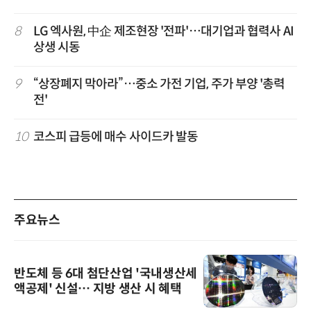
8
LG 엑사원, 中企 제조현장 '전파'…대기업과 협력사 AI
상생 시동
9
“상장폐지 막아라”…중소 가전 기업, 주가 부양 '총력
전'
10
코스피 급등에 매수 사이드카 발동
주요뉴스
반도체 등 6대 첨단산업 '국내생산세
액공제' 신설… 지방 생산 시 혜택