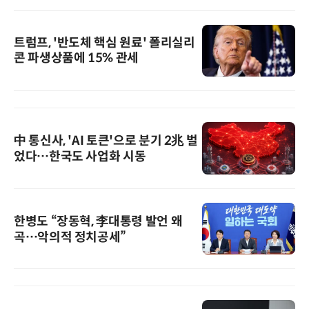
트럼프, '반도체 핵심 원료' 폴리실리
콘 파생상품에 15% 관세
中 통신사, 'AI 토큰'으로 분기 2兆 벌
었다…한국도 사업화 시동
한병도 “장동혁, 李대통령 발언 왜
곡…악의적 정치공세”