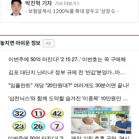
박진혁 기자
기사 더보기
보험설계사, 1200%룰 확대 앞두고 '상장 GA'로 쏠렸다…“신뢰도 메리트”
놓치면 아쉬운 정보
AD