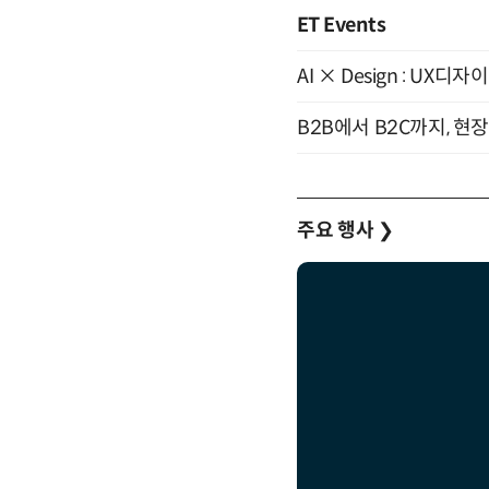
ET Events
AI × Design : U
B2B에서 B2C까지, 현
주요 행사
❯