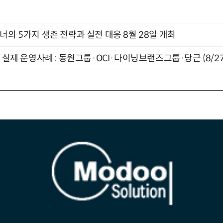
X디자이너의 5가지 생존 전략과 실전 대응 8월 28일 개최
장 실제 운영사례 : 동원그룹·OCI·다이닝브랜즈그룹·당근 (8/27