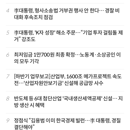
4
李대통령, 형사소송법 거부권 행사 안 한다… 경찰 비
대화 후속조치 점검
5
李대통령, 'K자 성장' 해소 주문…“기업 투자 걸림돌 제
거” 강조도
6
최저임금 1만700원 최종 확정…노동계·소상공인 이
의 모두 기각
7
[하반기 업무보고]산업부, 1600조 메가프로젝트 속도
전…'산업자원안보기금' 신설해 공급망 사수
8
반도체 등 6대 첨단산업 '국내생산세액공제' 신설… 지
방 생산 시 혜택
9
정점식 “김용범 이미 한국경제 빌런…李 대통령, 경질
결단해야”