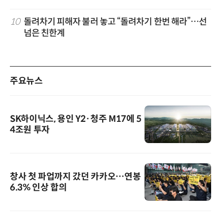
10
돌려차기 피해자 불러 놓고 “돌려차기 한번 해라”…선
넘은 친한계
주요뉴스
SK하이닉스, 용인 Y2·청주 M17에 5
4조원 투자
창사 첫 파업까지 갔던 카카오…연봉
6.3% 인상 합의