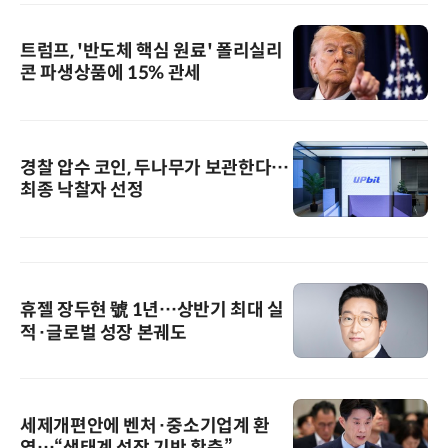
트럼프, '반도체 핵심 원료' 폴리실리
콘 파생상품에 15% 관세
경찰 압수 코인, 두나무가 보관한다…
최종 낙찰자 선정
휴젤 장두현 號 1년…상반기 최대 실
적·글로벌 성장 본궤도
세제개편안에 벤처·중소기업계 환