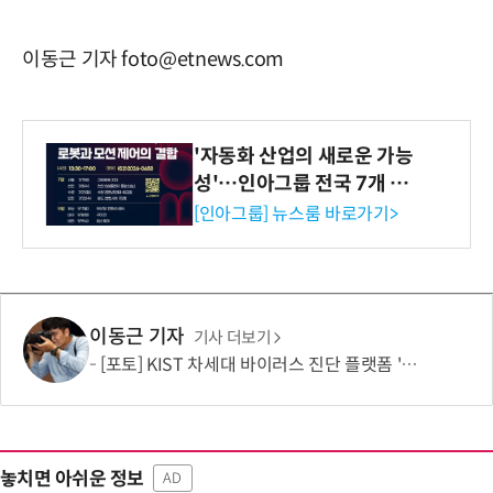
이동근 기자 foto@etnews.com
'자동화 산업의 새로운 가능
성'…인아그룹 전국 7개 도
시 세미나 페어 개최
[인아그룹] 뉴스룸 바로가기>
이동근 기자
기사 더보기
[포토] KIST 차세대 바이러스 진단 플랫폼 '퓨전 어세이' 개발
놓치면 아쉬운 정보
AD