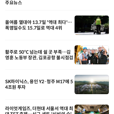
주요뉴스
올여름 열대야 13.7일 '역대 최다'…
폭염일수도 15.7일로 역대 4위
활주로 50℃ 넘는데 쉴 곳 부족…김
영훈 노동부 장관, 김포공항 불시점검
SK하이닉스, 용인 Y2·청주 M17에 5
4조원 투자
라이엇게임즈, 더현대 서울서 역대 최