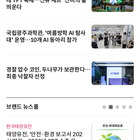
대 TFT 축제…신규 세트 '신비의 숲'
띄운다
국립광주과학관, '여름방학 AI 탐사
대' 운영…10개 AI 동아리 참가
경찰 압수 코인, 두나무가 보관한다…
최종 낙찰자 선정
브랜드 뉴스룸
한국태양유전
태양유전, '안전·환경 보고서 202