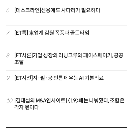
6
[데스크라인]신용에도 사다리가 필요하다
7
[ET톡] 車업계 감원 폭풍과 골든타임
8
[ET시론]기업 성장의 러닝크루와 페이스메이커, 공공
조달
9
[ET시선]지·필·공 빈틈 메우는 AI 기본의료
10
[김태섭의 M&A인사이트] 〈19〉패는 나눠줬다, 조합은
각자 몫이다