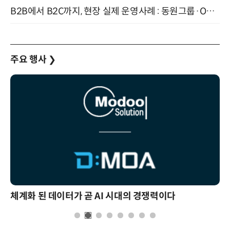
B2B에서 B2C까지, 현장 실제 운영사례 : 동원그룹·OCI·다이닝브랜즈그룹·당근 (8/27)
주요 행사
❯
체계화 된 데이터가 곧 AI 시대의 경쟁력이다