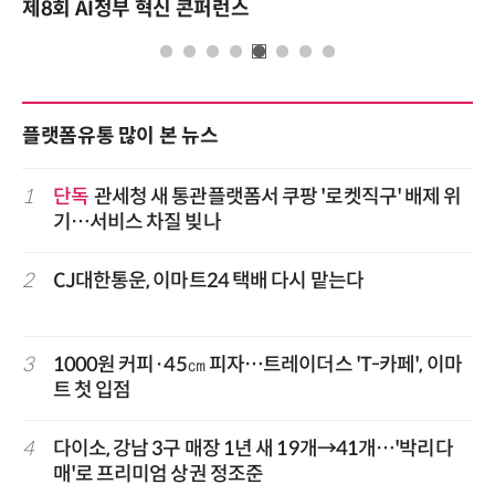
제8회 AI정부 혁신 콘퍼런스
플랫폼유통 많이 본 뉴스
1
단독
관세청 새 통관플랫폼서 쿠팡 '로켓직구' 배제 위
기…서비스 차질 빚나
2
CJ대한통운, 이마트24 택배 다시 맡는다
3
1000원 커피·45㎝ 피자…트레이더스 'T-카페', 이마
트 첫 입점
4
다이소, 강남 3구 매장 1년 새 19개→41개…'박리다
매'로 프리미엄 상권 정조준