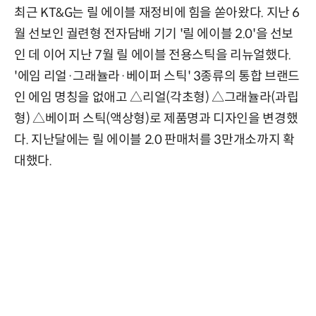
최근 KT&G는 릴 에이블 재정비에 힘을 쏟아왔다. 지난 6
월 선보인 궐련형 전자담배 기기 '릴 에이블 2.0'을 선보
인 데 이어 지난 7월 릴 에이블 전용스틱을 리뉴얼했다.
'에임 리얼·그래뉼라·베이퍼 스틱' 3종류의 통합 브랜드
인 에임 명칭을 없애고 △리얼(각초형) △그래뉼라(과립
형) △베이퍼 스틱(액상형)로 제품명과 디자인을 변경했
다. 지난달에는 릴 에이블 2.0 판매처를 3만개소까지 확
대했다.