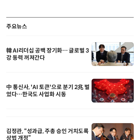
주요뉴스
韓 AI리더십 공백 장기화… 글로벌 3
강 동력 꺼져간다
中 통신사, 'AI 토큰'으로 분기 2兆 벌
었다…한국도 사업화 시동
김정관, “성과급, 주총 승인 거치도록
상법 개정”