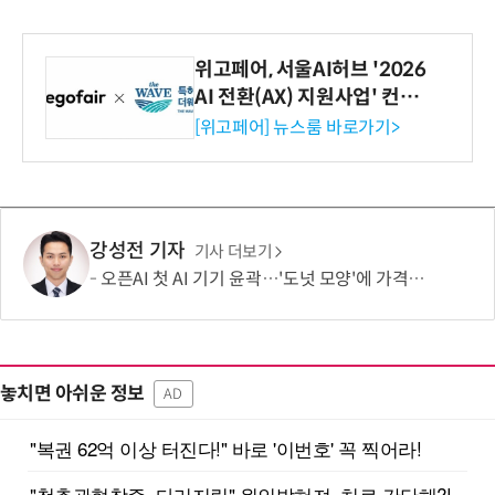
위고페어, 서울AI허브 '2026
AI 전환(AX) 지원사업' 컨소
시엄 선정
[위고페어] 뉴스룸 바로가기>
강성전 기자
기사 더보기
오픈AI 첫 AI 기기 윤곽…'도넛 모양'에 가격은 300~400달러
놓치면 아쉬운 정보
AD