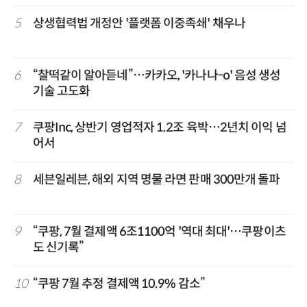
5
상생협력법 개정안 '플랫폼 이중족쇄' 채우나
6
“찰떡같이 알아듣네”…카카오, '카나나-o' 음성 생성
기술 고도화
7
쿠팡Inc, 상반기 영업적자 1.2조 육박…2년치 이익 넘
어서
8
세븐일레븐, 해외 지역 명물 라면 판매 300만개 돌파
9
“쿠팡, 7월 결제액 6조1100억 '역대 최대'…쿠팡이츠
도 신기록”
10
“쿠팡 7월 추정 결제액 10.9% 감소”