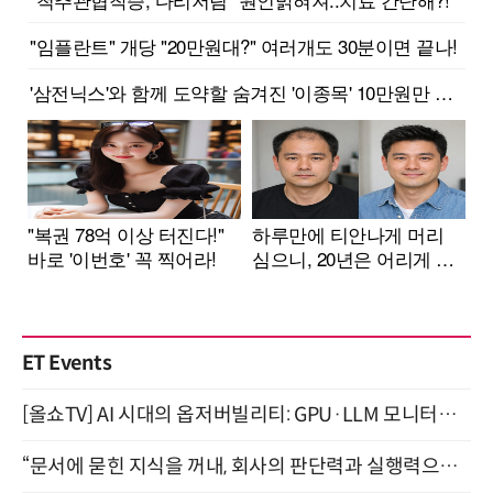
ET Events
[올쇼TV] AI 시대의 옵저버빌리티: GPU·LLM 모니터링부터 AI 기반 장애 대응까지 (8/11 생방송)
“문서에 묻힌 지식을 꺼내, 회사의 판단력과 실행력으로 바꾸다” (8/20)