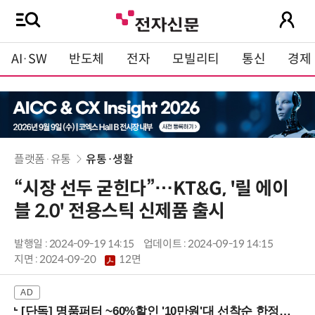
AI·SW
반도체
전자
모빌리티
통신
경제
플랫폼·유통
유통·생활
“시장 선두 굳힌다”…KT&G, '릴 에이
블 2.0' 전용스틱 신제품 출시
발행일 : 2024-09-19 14:15
업데이트 : 2024-09-19 14:15
지면 :
2024-09-20
12면
[단독] 명품퍼터 ~60%할인 '10만원'대 선착순 한정판매!