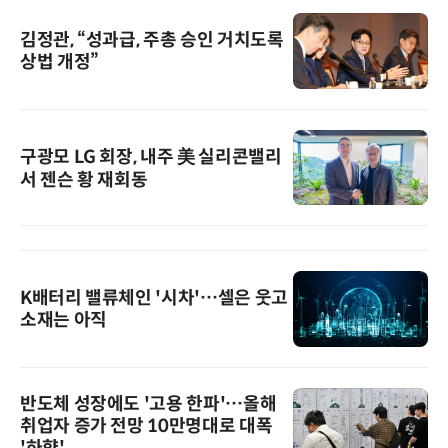
김정관, “성과급, 주총 승인 거치도록
상법 개정”
구광모 LG 회장, 내주 美 실리콘밸리
서 젠슨 황 재회동
K배터리 밸류체인 '시차'…셀은 웃고
소재는 아직
반도체 성장에도 '고용 한파'…올해
취업자 증가 전망 10만명대로 대폭
'하향'