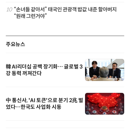
10
“손녀들 같아서” 태국인 관광객 밥값 내준 할아버지
“원래 그런거야”
주요뉴스
韓 AI리더십 공백 장기화… 글로벌 3
강 동력 꺼져간다
中 통신사, 'AI 토큰'으로 분기 2兆 벌
었다…한국도 사업화 시동