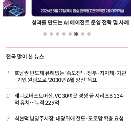
성과를 만드는 AI 에이전트 운영 전략 및 사례
전국 많이 본 뉴스
1
호남권 반도체 유례없는 '속도전'…정부·지자체·기관
·기업 원팀으로 '2030년 6월 양산' 목표
2
레디로버스트머신, VC 30여곳 경쟁 끝 시리즈B 134
억 유치…누적 229억
3
최현덕 남양주시장, 대광위에 철도·도로망 확충 요청