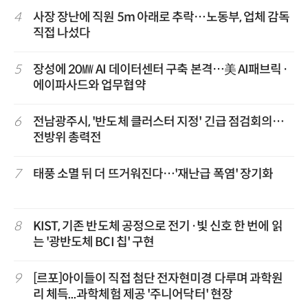
4
사장 장난에 직원 5m 아래로 추락…노동부, 업체 감독
직접 나섰다
5
장성에 20㎿ AI 데이터센터 구축 본격…美 AI패브릭·
에이파사드와 업무협약
6
전남광주시, '반도체 클러스터 지정' 긴급 점검회의…
전방위 총력전
7
태풍 소멸 뒤 더 뜨거워진다…'재난급 폭염' 장기화
8
KIST, 기존 반도체 공정으로 전기·빛 신호 한 번에 읽
는 '광반도체 BCI 칩' 구현
9
[르포]아이들이 직접 첨단 전자현미경 다루며 과학원
리 체득...과학체험 제공 '주니어닥터' 현장