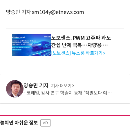
양승민 기자 sm104y@etnews.com
노보센스, PWM 고주파 과도
간섭 난제 극복…차량용 전
류 감지 증폭기
[노보센스] 뉴스룸 바로가기>
양승민 기자
기사 더보기
코레일, 감사 연구 학술지 등재 “적발보다 예방이 청렴 높인다”
놓치면 아쉬운 정보
AD