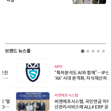
브랜드 뉴스룸
AIPD
“특허분석도 AI와 함께”…IP산업
'AX' 시대 본격화, 지식재산처 1호
AI IP데이터분석사 탄생
씨앤에프시스템
씨앤에프시스템, 국민연금 치매재
산관리서비스에 ALL# ERP 공급