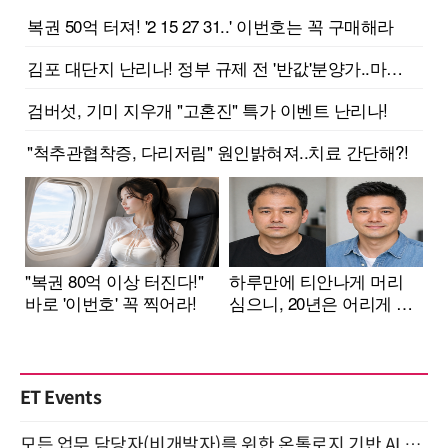
ET Events
모든 업무 담당자(비개발자)를 위한 온톨로지 기반 AI 지식체계 설계 1-day 워크숍 8월 20일 개최