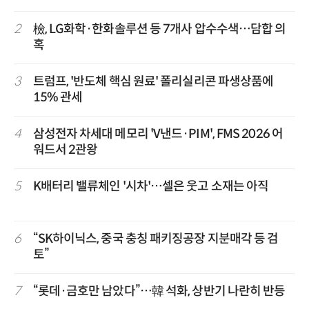
2
檢, LG화학·한화솔루션 등 7개사 압수수색…담합 의
혹
3
트럼프, '반도체 핵심 원료' 폴리실리콘 파생상품에
15% 관세
4
삼성전자 차세대 메모리 'V낸드·PIM', FMS 2026 어
워드서 2관왕
5
K배터리 밸류체인 '시차'…셀은 웃고 소재는 아직
6
“SK하이닉스, 중국 충칭 패키징공장 지분매각 등 검
토”
7
“롯데·금호만 남았다”…韓 석화, 상반기 나란히 반등