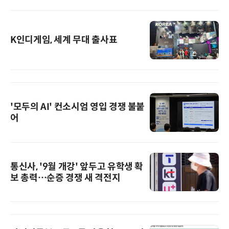
K인디게임, 세계 무대 출사표
'모두의 AI' 컨소시엄 영입 경쟁 불붙
어
통신사, '9월 개강' 앞두고 유학생 확
보 총력…순증 경쟁 새 격전지