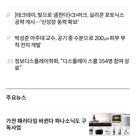
8
[테크데이, 빛으로 通한다]<3>머크, 실리콘 포토닉스
공략 개시…'신성장 동력 확보'
9
박성준 아주대 교수, 공기 중 수분으로 200㎛ 피부 부
착 전지 개발
10
정보디스플레이학회, “디스플레이 스쿨 354명 참여 성
료”
주요뉴스
가전 패러다임 바뀐다 파나소닉도 구
독사업