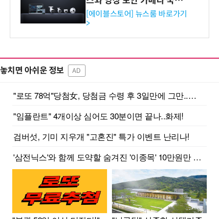
스와 영상 보안 카메라 국내
독점 판매 파트너십 체결
[에이블스토어] 뉴스룸 바로가기
>
놓치면 아쉬운 정보
AD