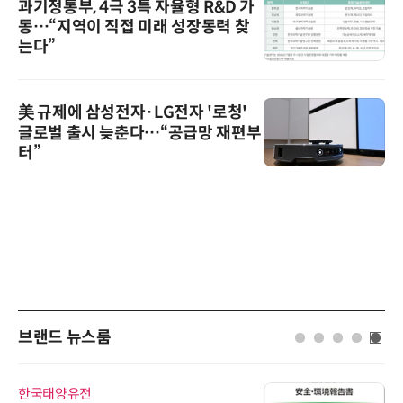
과기정통부, 4극 3특 자율형 R&D 가
동…“지역이 직접 미래 성장동력 찾
는다”
美 규제에 삼성전자·LG전자 '로청'
글로벌 출시 늦춘다…“공급망 재편부
터”
브랜드 뉴스룸
한국태양유전