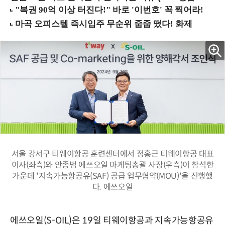
서울 강서구 티웨이항공 훈련센터에서 정홍근 티웨이항공 대표
이사(좌측)와 안종범 에쓰오일 마케팅총괄 사장(우측)이 참석한
가운데 '지속가능항공유(SAF) 공급 업무협약(MOU)'을 진행했
다. 에쓰오일
에쓰오일(S-OIL)은 19일 티웨이항공과 지속가능항공유