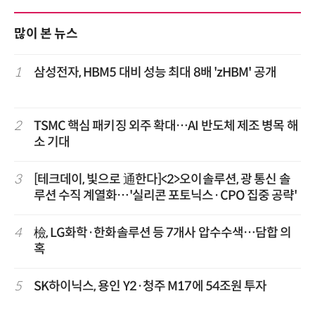
많이 본 뉴스
1
삼성전자, HBM5 대비 성능 최대 8배 'zHBM' 공개
2
TSMC 핵심 패키징 외주 확대…AI 반도체 제조 병목 해
소 기대
3
[테크데이, 빛으로 通한다]<2>오이솔루션, 광 통신 솔
루션 수직 계열화…'실리콘 포토닉스·CPO 집중 공략'
4
檢, LG화학·한화솔루션 등 7개사 압수수색…담합 의
혹
5
SK하이닉스, 용인 Y2·청주 M17에 54조원 투자