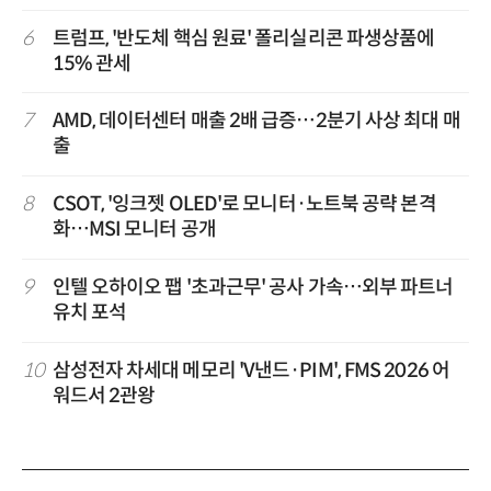
6
트럼프, '반도체 핵심 원료' 폴리실리콘 파생상품에
15% 관세
7
AMD, 데이터센터 매출 2배 급증…2분기 사상 최대 매
출
8
CSOT, '잉크젯 OLED'로 모니터·노트북 공략 본격
화…MSI 모니터 공개
9
인텔 오하이오 팹 '초과근무' 공사 가속…외부 파트너
유치 포석
10
삼성전자 차세대 메모리 'V낸드·PIM', FMS 2026 어
워드서 2관왕