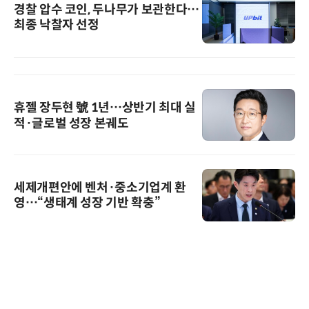
경찰 압수 코인, 두나무가 보관한다…
최종 낙찰자 선정
휴젤 장두현 號 1년…상반기 최대 실
적·글로벌 성장 본궤도
세제개편안에 벤처·중소기업계 환
영…“생태계 성장 기반 확충”