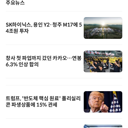
주요뉴스
SK하이닉스, 용인 Y2·청주 M17에 5
4조원 투자
창사 첫 파업까지 갔던 카카오…연봉
6.3% 인상 합의
트럼프, '반도체 핵심 원료' 폴리실리
콘 파생상품에 15% 관세