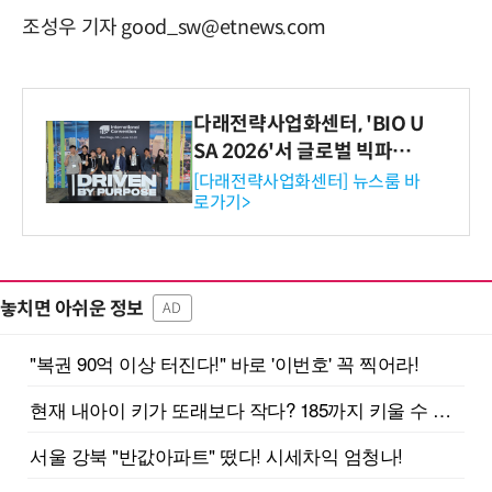
조성우 기자 good_sw@etnews.com
다래전략사업화센터, 'BIO U
SA 2026'서 글로벌 빅파마
와의 비즈니스 미팅 지원…K
[다래전략사업화센터] 뉴스룸 바
로가기>
-바이오 해외 진출 교두보 확
보
놓치면 아쉬운 정보
AD