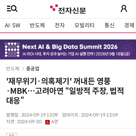
AI·SW
반도체
전자
모빌리티
통신
경제
반도체
중공업
'재무위기·의혹제기' 꺼내든 영풍
·MBK…고려아연 “일방적 주장, 법적
대응”
발행일 : 2024-09-19 13:09
업데이트 : 2024-09-19 13:09
지면 :
2024-09-20
6면