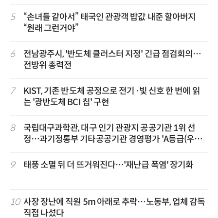
5
“손녀들 같아서” 태국인 관광객 밥값 내준 할아버지
“원래 그런거야”
6
전남광주시, '반도체 클러스터 지정' 긴급 점검회의…
전방위 총력전
7
KIST, 기존 반도체 공정으로 전기·빛 신호 한 번에 읽
는 '광반도체 BCI 칩' 구현
8
국립대구과학관, 대구 인기 관광지 공공기관 1위 선
정…과기정통부 기타공공기관 경영평가 'A등급(우수)'
겹경사
9
태풍 소멸 뒤 더 뜨거워진다…'재난급 폭염' 장기화
10
사장 장난에 직원 5m 아래로 추락…노동부, 업체 감독
직접 나섰다