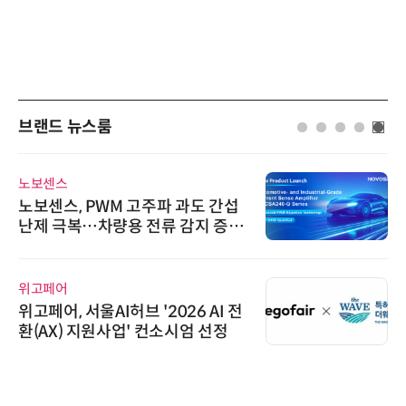
브랜드 뉴스룸
다래전략사업화센터
다래전략사업화센터, 'BIO USA 2
026'서 글로벌 빅파마와의 비즈니
스 미팅 지원…K-바이오 해외 진출
교두보 확보
씨앤에프시스템
씨앤에프시스템, 오웬스그룹과 공
공 ERP·DX 사업 협력
디에스앤지