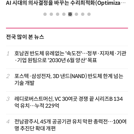
AI 시대의 의사결정을 바꾸는 수리최적화(Optimization): 실제 산업 적용 사례와 활용 전략
AI 핀옵스 실전 세미나: 폭증하는 AI 토큰 비용
전국 많이 본 뉴스
1
호남권 반도체 유례없는 '속도전'…정부·지자체·기관
·기업 원팀으로 '2030년 6월 양산' 목표
2
포스텍·삼성전자, 3D 낸드(NAND) 반도체 한계 넘는
기술 개발
3
레디로버스트머신, VC 30여곳 경쟁 끝 시리즈B 134
억 유치…누적 229억
4
전남광주시, 45개 공공기관 유치 막판 총력전…100여
명 추진단 확대 개편