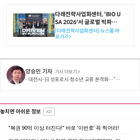
다래전략사업화센터, 'BIO U
SA 2026'서 글로벌 빅파마
와의 비즈니스 미팅 지원…K
[다래전략사업화센터] 뉴스룸 바
로가기>
-바이오 해외 진출 교두보 확
보
양승민 기자
기사 더보기
대전시-日 삿포로시 청소년 교류 본격화…“미래세대가 잇는 도시외교”
놓치면 아쉬운 정보
AD