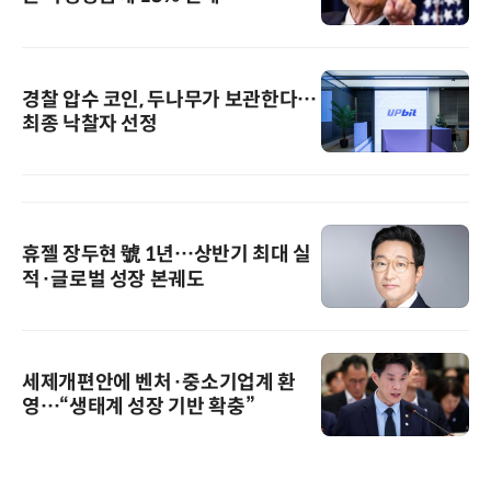
경찰 압수 코인, 두나무가 보관한다…
최종 낙찰자 선정
휴젤 장두현 號 1년…상반기 최대 실
적·글로벌 성장 본궤도
세제개편안에 벤처·중소기업계 환
영…“생태계 성장 기반 확충”