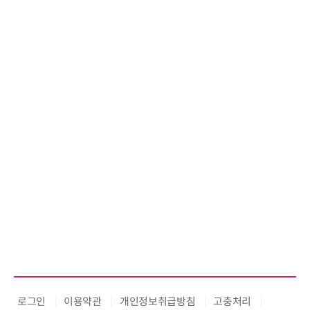
디에스앤지, 'AI EXPO KOREA 20
26' 참가 성료… AI 전 생애주기 아
우르는 통합 솔루션 선봬
로그인
이용약관
개인정보취급방침
고충처리