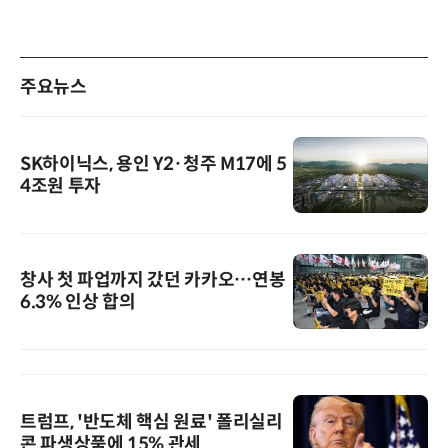
주요뉴스
SK하이닉스, 용인 Y2·청주 M17에 5
4조원 투자
창사 첫 파업까지 갔던 카카오…연봉
6.3% 인상 합의
트럼프, '반도체 핵심 원료' 폴리실리
콘 파생상품에 15% 관세