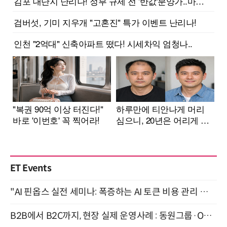
ET Events
"AI 핀옵스 실전 세미나: 폭증하는 AI 토큰 비용 관리 전략" 8월 21일 개최
B2B에서 B2C까지, 현장 실제 운영사례 : 동원그룹·OCI·다이닝브랜즈그룹·당근 (8/27)