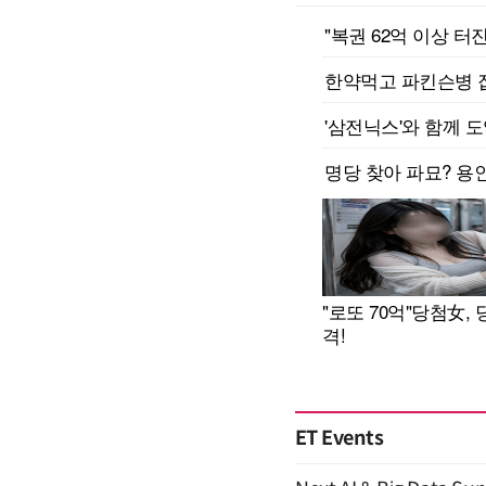
ET Events