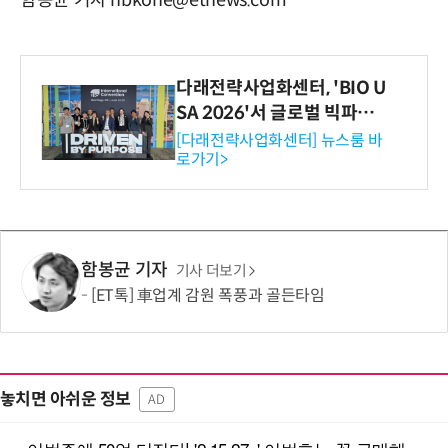
다래전략사업화센터, 'BIO U
SA 2026'서 글로벌 빅파마
와의 비즈니스 미팅 지원…K
[다래전략사업화센터] 뉴스룸 바
로가기>
-바이오 해외 진출 교두보 확
보
함봉균 기자
기사 더보기
[ET톡] 車업계 감원 폭풍과 골든타임
놓치면 아쉬운 정보
AD