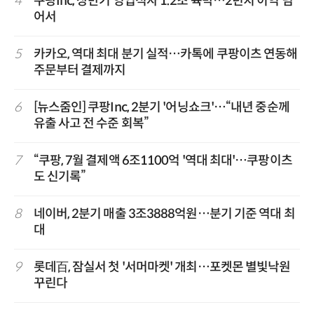
4
쿠팡Inc, 상반기 영업적자 1.2조 육박…2년치 이익 넘
어서
5
카카오, 역대 최대 분기 실적…카톡에 쿠팡이츠 연동해
주문부터 결제까지
6
[뉴스줌인] 쿠팡Inc, 2분기 '어닝쇼크'…“내년 중순께
유출 사고 전 수준 회복”
7
“쿠팡, 7월 결제액 6조1100억 '역대 최대'…쿠팡이츠
도 신기록”
8
네이버, 2분기 매출 3조3888억원…분기 기준 역대 최
대
9
롯데百, 잠실서 첫 '서머마켓' 개최…포켓몬 별빛낙원
꾸린다