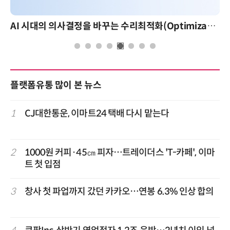
AI 시대의 의사결정을 바꾸는 수리최적화(Optimization): 실제 산업 적용 사례와 활용 전략
플랫폼유통 많이 본 뉴스
1
CJ대한통운, 이마트24 택배 다시 맡는다
2
1000원 커피·45㎝ 피자…트레이더스 'T-카페', 이마
트 첫 입점
3
창사 첫 파업까지 갔던 카카오…연봉 6.3% 인상 합의