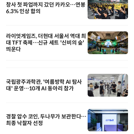
창사 첫 파업까지 갔던 카카오…연봉
6.3% 인상 합의
라이엇게임즈, 더현대 서울서 역대 최
대 TFT 축제…신규 세트 '신비의 숲'
띄운다
국립광주과학관, '여름방학 AI 탐사
대' 운영…10개 AI 동아리 참가
경찰 압수 코인, 두나무가 보관한다…
최종 낙찰자 선정