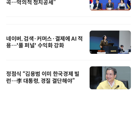
곡…악의적 정치공세”
네이버, 검색·커머스·결제에 AI 적
용…'풀 퍼널' 수익화 강화
정점식 “김용범 이미 한국경제 빌
런…李 대통령, 경질 결단해야”