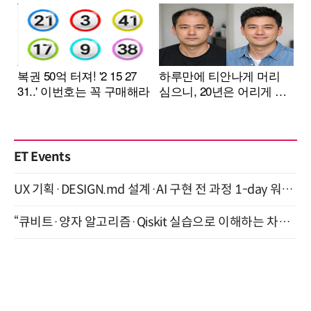
ET Events
UX 기획·DESIGN.md 설계·AI 구현 전 과정 1-day 워크숍 with Claude Code·Codex 9월 15일 개최
“큐비트·양자 알고리즘·Qiskit 실습으로 이해하는 차세대 컴퓨팅” (8/28)