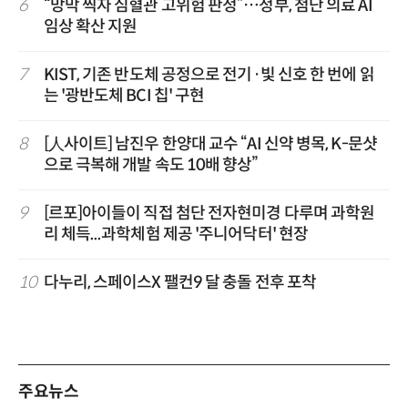
6
“망막 찍자 심혈관 고위험 판정”…정부, 첨단 의료 AI
임상 확산 지원
7
KIST, 기존 반도체 공정으로 전기·빛 신호 한 번에 읽
는 '광반도체 BCI 칩' 구현
8
[人사이트] 남진우 한양대 교수 “AI 신약 병목, K-문샷
으로 극복해 개발 속도 10배 향상”
9
[르포]아이들이 직접 첨단 전자현미경 다루며 과학원
리 체득...과학체험 제공 '주니어닥터' 현장
10
다누리, 스페이스X 팰컨9 달 충돌 전후 포착
주요뉴스