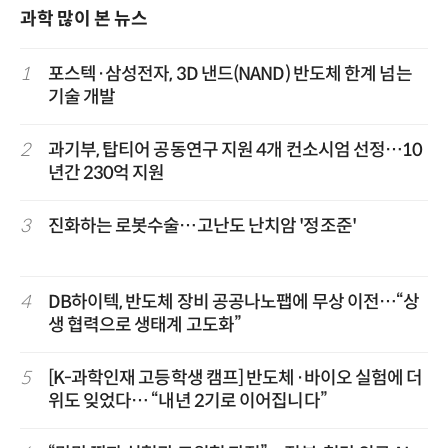
과학 많이 본 뉴스
1
포스텍·삼성전자, 3D 낸드(NAND) 반도체 한계 넘는
기술 개발
2
과기부, 탑티어 공동연구 지원 4개 컨소시엄 선정…10
년간 230억 지원
3
진화하는 로봇수술…고난도 난치암 '정조준'
4
DB하이텍, 반도체 장비 공공나노팹에 무상 이전…“상
생 협력으로 생태계 고도화”
5
[K-과학인재 고등학생 캠프] 반도체·바이오 실험에 더
위도 잊었다… “내년 2기로 이어집니다”