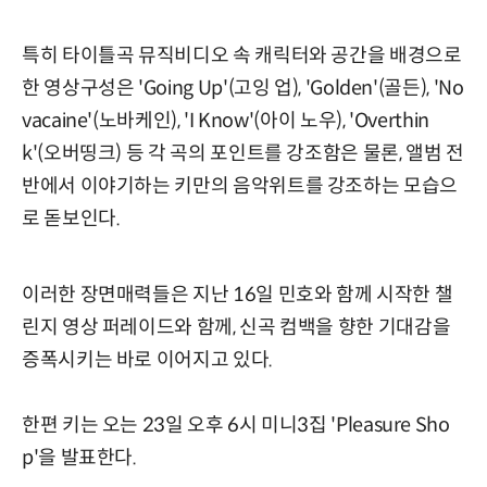
특히 타이틀곡 뮤직비디오 속 캐릭터와 공간을 배경으로
한 영상구성은 'Going Up'(고잉 업), 'Golden'(골든), 'No
vacaine'(노바케인), 'I Know'(아이 노우), 'Overthin
k'(오버띵크) 등 각 곡의 포인트를 강조함은 물론, 앨범 전
반에서 이야기하는 키만의 음악위트를 강조하는 모습으
로 돋보인다.
이러한 장면매력들은 지난 16일 민호와 함께 시작한 챌
린지 영상 퍼레이드와 함께, 신곡 컴백을 향한 기대감을
증폭시키는 바로 이어지고 있다.
한편 키는 오는 23일 오후 6시 미니3집 'Pleasure Sho
p'을 발표한다.