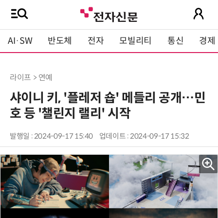
AI·SW
반도체
전자
모빌리티
통신
경제
라이프 > 연예
샤이니 키, '플레저 숍' 메들리 공개…민
호 등 '챌린지 랠리' 시작
발행일 : 2024-09-17 15:40
업데이트 : 2024-09-17 15:32