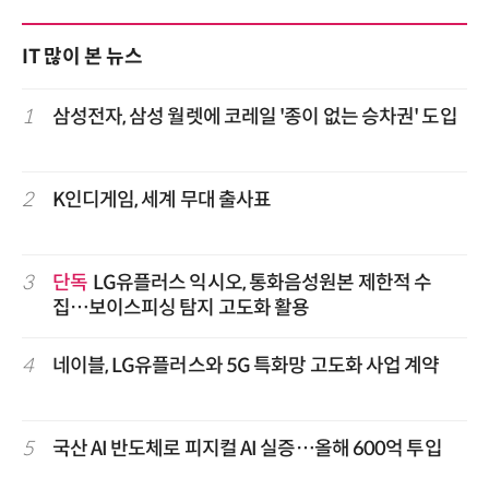
IT 많이 본 뉴스
1
삼성전자, 삼성 월렛에 코레일 '종이 없는 승차권' 도입
2
K인디게임, 세계 무대 출사표
3
단독
LG유플러스 익시오, 통화음성원본 제한적 수
집…보이스피싱 탐지 고도화 활용
4
네이블, LG유플러스와 5G 특화망 고도화 사업 계약
5
국산 AI 반도체로 피지컬 AI 실증…올해 600억 투입