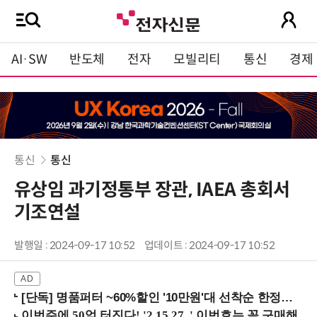
AI·SW
반도체
전자
모빌리티
통신
경제
통신
통신
유상임 과기정통부 장관, IAEA 총회서
기조연설
발행일 : 2024-09-17 10:52
업데이트 : 2024-09-17 10:52
[단독] 명품퍼터 ~60%할인 '10만원'대 선착순 한정판매!