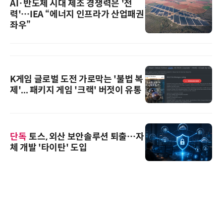
AI·반도체 시대 제조 경쟁력은 '전
력'…IEA “에너지 인프라가 산업패권
좌우”
K게임 글로벌 도전 가로막는 '불법 복
제'... 패키지 게임 '크랙' 버젓이 유통
단독
토스, 외산 보안솔루션 퇴출…자
체 개발 '타이탄' 도입