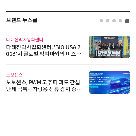
브랜드 뉴스룸
다래전략사업화센터
다래전략사업화센터, 'BIO USA 2
026'서 글로벌 빅파마와의 비즈니
스 미팅 지원…K-바이오 해외 진출
교두보 확보
노보센스
노보센스, PWM 고주파 과도 간섭
난제 극복…차량용 전류 감지 증폭
기