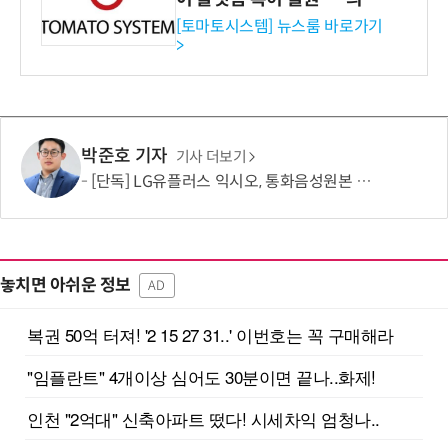
기관·보험사 공략”
[토마토시스템] 뉴스룸 바로가기
>
박준호 기자
기사 더보기
[단독] LG유플러스 익시오, 통화음성원본 제한적 수집…보이스피싱 탐지 고도화 활용
놓치면 아쉬운 정보
AD