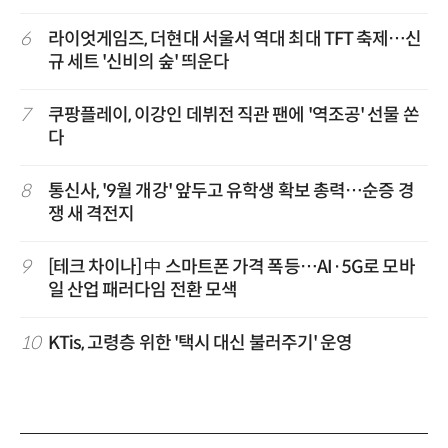
6
라이엇게임즈, 더현대 서울서 역대 최대 TFT 축제…신
규 세트 '신비의 숲' 띄운다
7
쿠팡플레이, 이강인 데뷔전 직관 팬에 '역조공' 선물 쏜
다
8
통신사, '9월 개강' 앞두고 유학생 확보 총력…순증 경
쟁 새 격전지
9
[테크 차이나] 中 스마트폰 가격 폭등…AI·5G로 모바
일 산업 패러다임 전환 모색
10
KTis, 고령층 위한 '택시 대신 불러주기' 운영