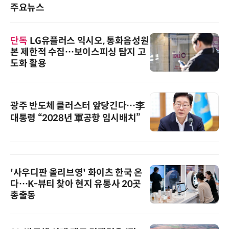
주요뉴스
단독
LG유플러스 익시오, 통화음성원
본 제한적 수집…보이스피싱 탐지 고
도화 활용
광주 반도체 클러스터 앞당긴다…李
대통령 “2028년 軍공항 임시배치”
'사우디판 올리브영' 화이츠 한국 온
다…K-뷰티 찾아 현지 유통사 20곳
총출동