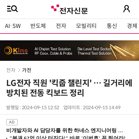
AI·SW
반도체
전자
모빌리티
통신
경제
전자
가전
LG전자 직원 '킥줍 챌린지' … 길거리에
방치된 전동 킥보드 정리
발행일 : 2024-09-15 12:52
업데이트 : 2024-09-15 14:49
비개발자와 AI 담당자를 위한 하네스 엔지니어링 입문과정 (8/20 신논현역)