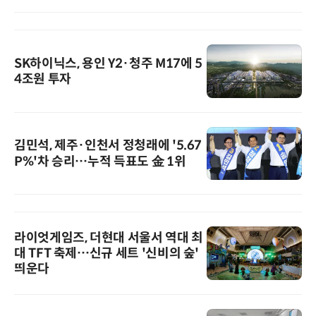
SK하이닉스, 용인 Y2·청주 M17에 5
4조원 투자
김민석, 제주·인천서 정청래에 '5.67
P%'차 승리…누적 득표도 金 1위
라이엇게임즈, 더현대 서울서 역대 최
대 TFT 축제…신규 세트 '신비의 숲'
띄운다