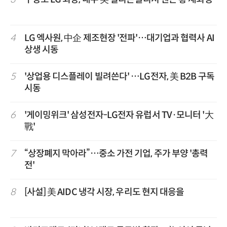
4
LG 엑사원, 中企 제조현장 '전파'…대기업과 협력사 AI
상생 시동
5
'상업용 디스플레이 빌려쓴다' …LG전자, 美 B2B 구독
시동
6
'게이밍위크' 삼성전자-LG전자 유럽서 TV·모니터 '大
戰'
7
“상장폐지 막아라”…중소 가전 기업, 주가 부양 '총력
전'
8
[사설] 美 AIDC 냉각 시장, 우리도 현지 대응을