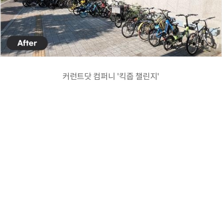
커런트닷 컴퍼니 '킥줍 챌린지'