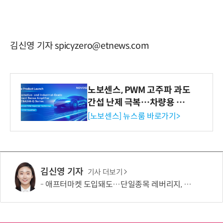
김신영 기자 spicyzero@etnews.com
노보센스, PWM 고주파 과도
간섭 난제 극복…차량용 전
류 감지 증폭기
[노보센스] 뉴스룸 바로가기>
김신영 기자
기사 더보기
애프터마켓 도입돼도…단일종목 레버리지, 거래 가능성 희박