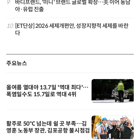
9
바디프랜드, '미니' 브랜드 글로벌 확장…美 이어 동남
아·유럽 진출
10
[ET단상] 2026 세제개편안, 성장지향적 세제를 바란
다
주요뉴스
올여름 열대야 13.7일 '역대 최다'…
폭염일수도 15.7일로 역대 4위
활주로 50℃ 넘는데 쉴 곳 부족…김
영훈 노동부 장관, 김포공항 불시점검