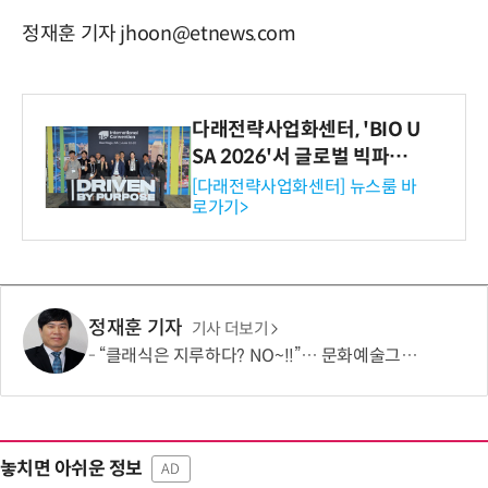
정재훈 기자 jhoon@etnews.com
다래전략사업화센터, 'BIO U
SA 2026'서 글로벌 빅파마
와의 비즈니스 미팅 지원…K
[다래전략사업화센터] 뉴스룸 바
로가기>
-바이오 해외 진출 교두보 확
보
정재훈 기자
기사 더보기
“클래식은 지루하다? NO~!!”… 문화예술그룹 더같음, 관객 소통형 '춤추는 오케스트라' 런칭 쇼케이스 개최
놓치면 아쉬운 정보
AD