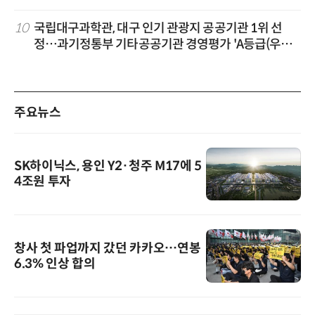
10
국립대구과학관, 대구 인기 관광지 공공기관 1위 선
정…과기정통부 기타공공기관 경영평가 'A등급(우수)'
겹경사
주요뉴스
SK하이닉스, 용인 Y2·청주 M17에 5
4조원 투자
창사 첫 파업까지 갔던 카카오…연봉
6.3% 인상 합의