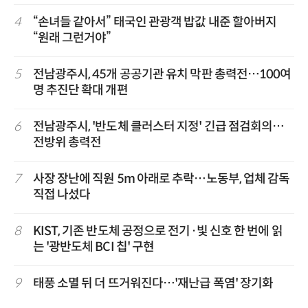
4
“손녀들 같아서” 태국인 관광객 밥값 내준 할아버지
“원래 그런거야”
5
전남광주시, 45개 공공기관 유치 막판 총력전…100여
명 추진단 확대 개편
6
전남광주시, '반도체 클러스터 지정' 긴급 점검회의…
전방위 총력전
7
사장 장난에 직원 5m 아래로 추락…노동부, 업체 감독
직접 나섰다
8
KIST, 기존 반도체 공정으로 전기·빛 신호 한 번에 읽
는 '광반도체 BCI 칩' 구현
9
태풍 소멸 뒤 더 뜨거워진다…'재난급 폭염' 장기화