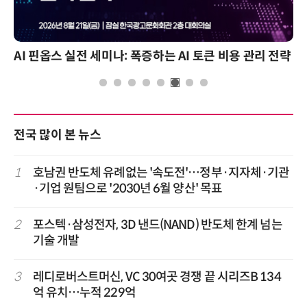
AI 핀옵스 실전 세미나: 폭증하는 AI 토큰 비용 관리 전략
전국 많이 본 뉴스
1
호남권 반도체 유례없는 '속도전'…정부·지자체·기관
·기업 원팀으로 '2030년 6월 양산' 목표
2
포스텍·삼성전자, 3D 낸드(NAND) 반도체 한계 넘는
기술 개발
3
레디로버스트머신, VC 30여곳 경쟁 끝 시리즈B 134
억 유치…누적 229억