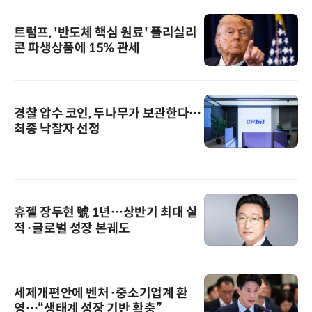
트럼프, '반도체 핵심 원료' 폴리실리
콘 파생상품에 15% 관세
경찰 압수 코인, 두나무가 보관한다…
최종 낙찰자 선정
휴젤 장두현 號 1년…상반기 최대 실
적·글로벌 성장 본궤도
세제개편안에 벤처·중소기업계 환
영…“생태계 성장 기반 확충”