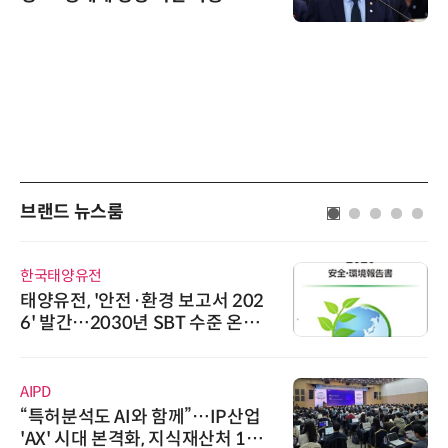
브랜드 뉴스룸
한국태양유전
태양유전, '안전·환경 보고서 202
6' 발간…2030년 SBT 수준 온실
가스 감축 추진
AIPD
“특허분석도 AI와 함께”…IP산업
'AX' 시대 본격화, 지식재산처 1호