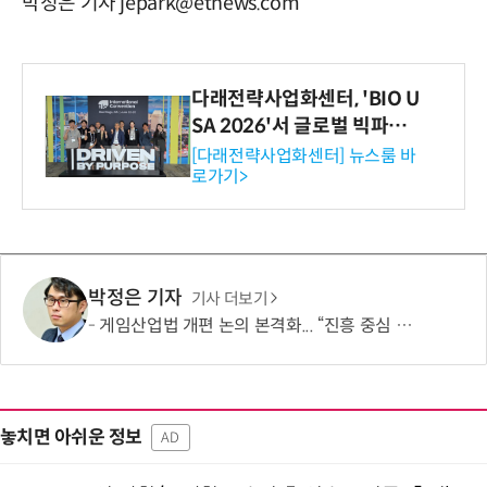
박정은 기자 jepark@etnews.com
다래전략사업화센터, 'BIO U
SA 2026'서 글로벌 빅파마
와의 비즈니스 미팅 지원…K
[다래전략사업화센터] 뉴스룸 바
로가기>
-바이오 해외 진출 교두보 확
보
박정은 기자
기사 더보기
게임산업법 개편 논의 본격화... “진흥 중심 전환 속 세부 보완 필요”
놓치면 아쉬운 정보
AD