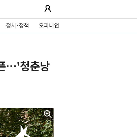
정치·정책
오피니언
오픈…'청춘낭