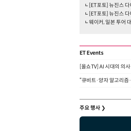
[ET포토] 뉴진스 다
[ET포토] 뉴진스 
웨이커, 일본 투어
ET Events
[올쇼TV] AI 시대의 의사
“큐비트·양자 알고리즘·Qi
주요 행사
❯