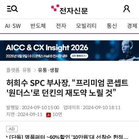
AI·SW
반도체
전자
모빌리티
통신
경제
플랫폼·유통
유통·생활
허희수 SPC 부사장, “프리미엄 콘셉트
'원더스'로 던킨의 재도약 노릴 것”
발행일 : 2024-09-10 15:00
업데이트 : 2024-09-10 18:11
지면 :
2024-09-11
10면
[단독] 명품퍼터 ~60%할인 '10만원'대 선착순 한정판매!