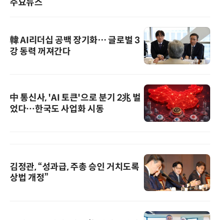
주요뉴스
韓 AI리더십 공백 장기화… 글로벌 3
강 동력 꺼져간다
中 통신사, 'AI 토큰'으로 분기 2兆 벌
었다…한국도 사업화 시동
김정관, “성과급, 주총 승인 거치도록
상법 개정”