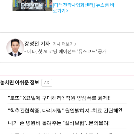
와의 비즈니스 미팅 지원…K
[다래전략사업화센터] 뉴스룸 바
로가기>
-바이오 해외 진출 교두보 확
보
강성전 기자
기사 더보기
메타, 첫 AI 코딩 에이전트 '뮤즈코드' 공개
놓치면 아쉬운 정보
AD