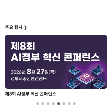
주요 행사
❯
제8회 AI정부 혁신 콘퍼런스