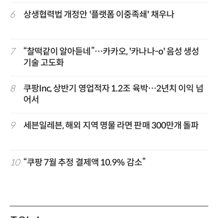
6
상생협력법 개정안 '플랫폼 이중족쇄' 채우나
7
“찰떡같이 알아듣네”…카카오, '카나나-o' 음성 생성
기술 고도화
8
쿠팡Inc, 상반기 영업적자 1.2조 육박…2년치 이익 넘
어서
9
세븐일레븐, 해외 지역 명물 라면 판매 300만개 돌파
10
“쿠팡 7월 추정 결제액 10.9% 감소”