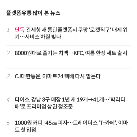
플랫폼유통 많이 본 뉴스
1
단독
관세청 새 통관플랫폼서 쿠팡 '로켓직구' 배제 위
기…서비스 차질 빚나
2
8000원대로 즐기는 치맥…KFC, 여름 한정 세트 출시
3
CJ대한통운, 이마트24 택배 다시 맡는다
4
다이소, 강남 3구 매장 1년 새 19개→41개…'박리다
매'로 프리미엄 상권 정조준
5
1000원 커피·45㎝ 피자…트레이더스 'T-카페', 이마
트 첫 입점