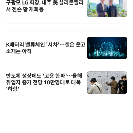
구광모 LG 회장, 내주 美 실리콘밸리
서 젠슨 황 재회동
K배터리 밸류체인 '시차'…셀은 웃고
소재는 아직
반도체 성장에도 '고용 한파'…올해
취업자 증가 전망 10만명대로 대폭
'하향'