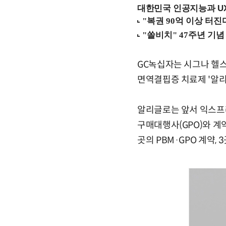
대한민국 인공지능과 UX의
GC녹십자는 시그나 헬
면역결핍증 치료제 '알리
알리글로는 앞서 익스프레
구매대행사(GPO)와 계
곳의 PBM·GPO 계약,