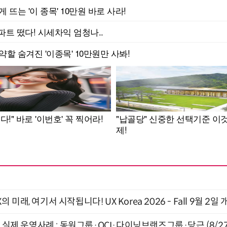
래, 여기서 시작됩니다! UX Korea 2026 - Fall 9월 2일 
장 실제 운영사례 : 동원그룹·OCI·다이닝브랜즈그룹·당근 (8/27