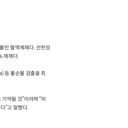
불린 혈액제제다. 선천성
 제제다.
a) 등 불순물 검출을 최
 기억될 것”이라며 “미
다”고 말했다.