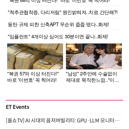
ET Events
[올쇼TV] AI 시대의 옵저버빌리티: GPU·LLM 모니터링부터 AI 기반 장애 대응까지 (8/11 생방송)