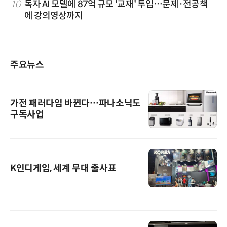
10
독자 AI 모델에 87억 규모 '교재' 투입…문제·전공책
에 강의영상까지
주요뉴스
가전 패러다임 바뀐다…파나소닉도
구독사업
K인디게임, 세계 무대 출사표