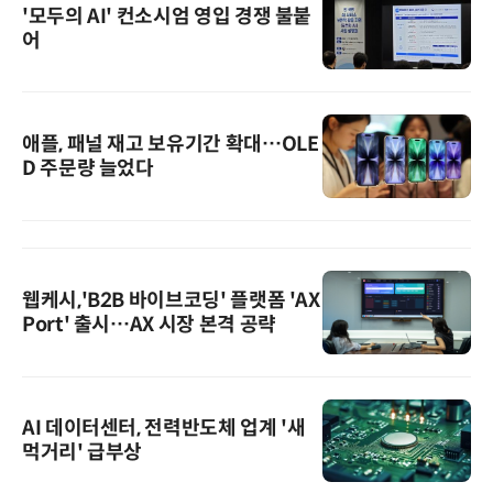
'모두의 AI' 컨소시엄 영입 경쟁 불붙
어
애플, 패널 재고 보유기간 확대…OLE
D 주문량 늘었다
웹케시,'B2B 바이브코딩' 플랫폼 'AX
Port' 출시…AX 시장 본격 공략
AI 데이터센터, 전력반도체 업계 '새
먹거리' 급부상