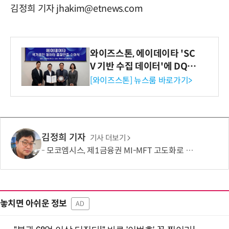
김정희 기자 jhakim@etnews.com
와이즈스톤, 에이데이타 'SC
V 기반 수집 데이터'에 DQ인
증 최고 등급 수여
[와이즈스톤] 뉴스룸 바로가기>
김정희 기자
기사 더보기
모코엠시스, 제1금융권 MI-MFT 고도화로 대규모 인프라 통합 역량 입증
놓치면 아쉬운 정보
AD