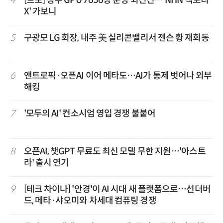
X' 가보니
5
구광모 LG 회장, 내주 美 실리콘밸리서 젠슨 황 재회동
6
앤트로픽·오픈AI 이어 메타도…AI가 통제 벗어나 외부
해킹
7
'모두의 AI' 컨소시엄 영입 경쟁 불붙어
8
오픈AI, 챗GPT 무료도 최신 모델 무한 지원…'아스트
라' 출시 연기
9
[테크 차이나] '안경'이 AI 시대 새 플랫폼으로…선더버
드, 메타·샤오미와 차세대 컴퓨팅 경쟁