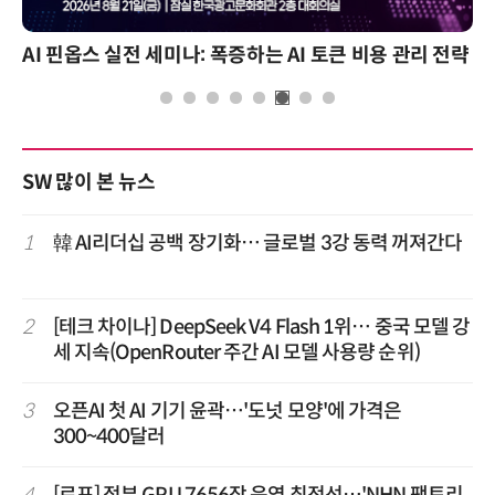
AI 핀옵스 실전 세미나: 폭증하는 AI 토큰 비용 관리 전략
SW 많이 본 뉴스
1
韓 AI리더십 공백 장기화… 글로벌 3강 동력 꺼져간다
2
[테크 차이나] DeepSeek V4 Flash 1위… 중국 모델 강
세 지속(OpenRouter 주간 AI 모델 사용량 순위)
3
오픈AI 첫 AI 기기 윤곽…'도넛 모양'에 가격은
300~400달러
4
[르포] 정부 GPU 7656장 운영 최전선…'NHN 팩토리