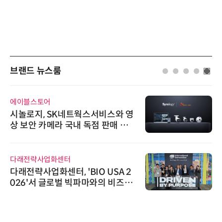
브랜드 뉴스룸
에이블스토어
시놀로지, SK네트웍스서비스와 영
상 보안 카메라 국내 독점 판매 파
트너십 체결
다래전략사업화센터
다래전략사업화센터, 'BIO USA 2
026'서 글로벌 빅파마와의 비즈니
스 미팅 지원…K-바이오 해외 진출
교두보 확보