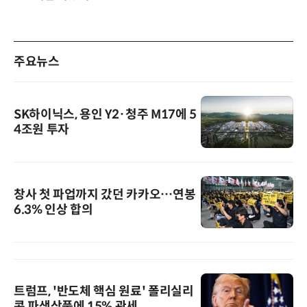
주요뉴스
SK하이닉스, 용인 Y2·청주 M17에 5
4조원 투자
창사 첫 파업까지 갔던 카카오…연봉
6.3% 인상 합의
트럼프, '반도체 핵심 원료' 폴리실리
콘 파생상품에 15% 관세