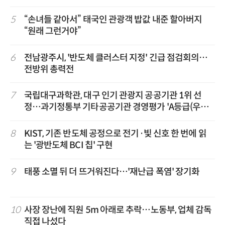
5
“손녀들 같아서” 태국인 관광객 밥값 내준 할아버지
“원래 그런거야”
6
전남광주시, '반도체 클러스터 지정' 긴급 점검회의…
전방위 총력전
7
국립대구과학관, 대구 인기 관광지 공공기관 1위 선
정…과기정통부 기타공공기관 경영평가 'A등급(우수)'
겹경사
8
KIST, 기존 반도체 공정으로 전기·빛 신호 한 번에 읽
는 '광반도체 BCI 칩' 구현
9
태풍 소멸 뒤 더 뜨거워진다…'재난급 폭염' 장기화
10
사장 장난에 직원 5m 아래로 추락…노동부, 업체 감독
직접 나섰다