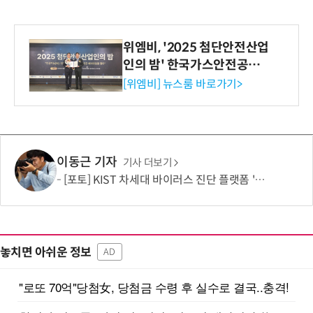
위엠비, '2025 첨단안전산업
인의 밤' 한국가스안전공사
사장상 수상
[위엠비] 뉴스룸 바로가기>
이동근 기자
기사 더보기
[포토] KIST 차세대 바이러스 진단 플랫폼 '퓨전 어세이' 개발
놓치면 아쉬운 정보
AD