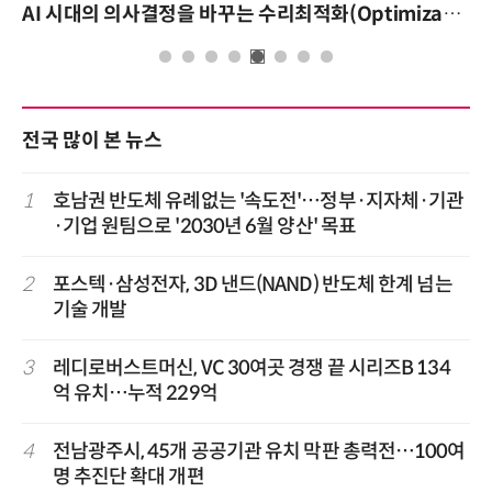
AI 시대의 의사결정을 바꾸는 수리최적화(Optimization): 실제 산업 적용 사례와 활용 전략
전국 많이 본 뉴스
1
호남권 반도체 유례없는 '속도전'…정부·지자체·기관
·기업 원팀으로 '2030년 6월 양산' 목표
2
포스텍·삼성전자, 3D 낸드(NAND) 반도체 한계 넘는
기술 개발
3
레디로버스트머신, VC 30여곳 경쟁 끝 시리즈B 134
억 유치…누적 229억
4
전남광주시, 45개 공공기관 유치 막판 총력전…100여
명 추진단 확대 개편