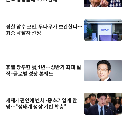
경찰 압수 코인, 두나무가 보관한다…
최종 낙찰자 선정
휴젤 장두현 號 1년…상반기 최대 실
적·글로벌 성장 본궤도
세제개편안에 벤처·중소기업계 환
영…“생태계 성장 기반 확충”