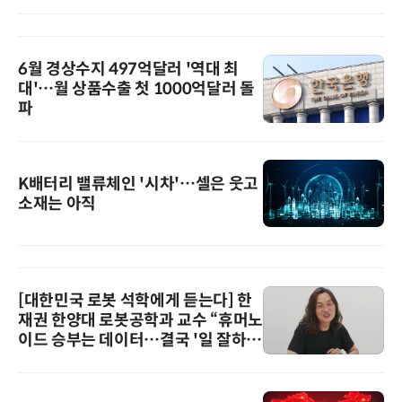
6월 경상수지 497억달러 '역대 최
대'…월 상품수출 첫 1000억달러 돌
파
K배터리 밸류체인 '시차'…셀은 웃고
소재는 아직
[대한민국 로봇 석학에게 듣는다] 한
재권 한양대 로봇공학과 교수 “휴머노
이드 승부는 데이터…결국 '일 잘하는
로봇'이 시장을 지배한다”