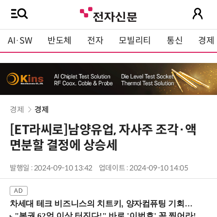
AI·SW
반도체
전자
모빌리티
통신
경제
경제
경제
[ET라씨로]남양유업, 자사주 조각·액
면분할 결정에 상승세
발행일 : 2024-09-10 13:42
업데이트 : 2024-09-10 14:05
차세대 테크 비즈니스의 치트키, 양자컴퓨팅 기회를 선점하라! (8/28 강남역)