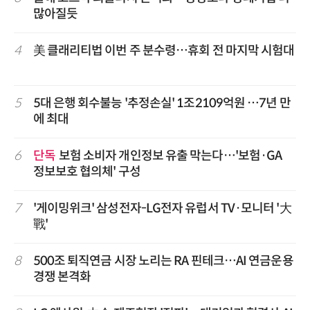
많아질듯
4
美 클래리티법 이번 주 분수령…휴회 전 마지막 시험대
5
5대 은행 회수불능 '추정손실' 1조2109억원 …7년 만
에 최대
6
단독
보험 소비자 개인정보 유출 막는다…'보험·GA
정보보호 협의체' 구성
7
'게이밍위크' 삼성전자-LG전자 유럽서 TV·모니터 '大
戰'
8
500조 퇴직연금 시장 노리는 RA 핀테크…AI 연금운용
경쟁 본격화