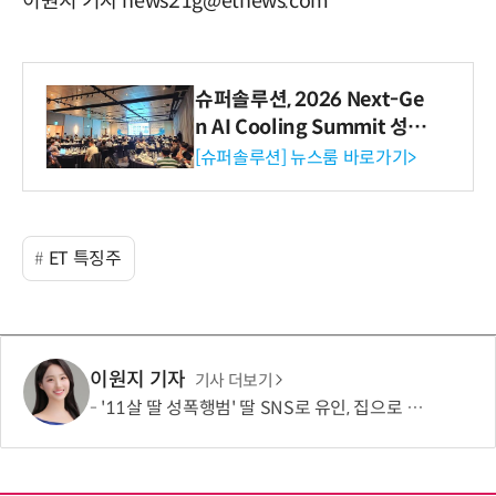
이원지 기자 news21g@etnews.com
슈퍼솔루션, 2026 Next-Ge
n AI Cooling Summit 성황
리 성료
[슈퍼솔루션] 뉴스룸 바로가기>
ET 특징주
이원지 기자
기사 더보기
'11살 딸 성폭행범' 딸 SNS로 유인, 집으로 불러낸 아버지…결국 총 쐈다