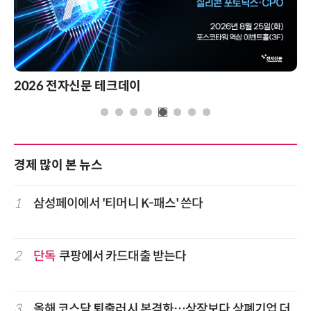
2026 전자신문 테크데이
경제 많이 본 뉴스
1
삼성페이에서 '티머니 K-패스' 쓴다
2
단독
쿠팡에서 카드대출 받는다
3
올해 코스닥 퇴출러시 본격화…상장보다 상폐기업 더