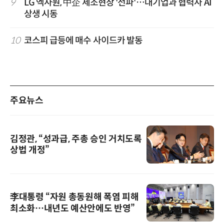
9
LG 엑사원, 中企 제조현장 '전파'…대기업과 협력사 AI
상생 시동
10
코스피 급등에 매수 사이드카 발동
주요뉴스
김정관, “성과급, 주총 승인 거치도록
상법 개정”
李대통령 “자원 총동원해 폭염 피해
최소화…내년도 예산안에도 반영”