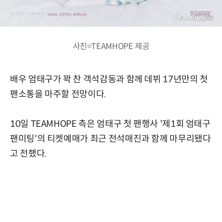
사진=TEAMHOPE 제공
배우 엄태구가 꽉 찬 객석감동과 함께 데뷔 17년만의 첫
팬소통을 마주할 전망이다.
10일 TEAMHOPE 측은 엄태구 첫 팬행사 '제1회 엄태구
팬미팅'의 티켓예매가 최근 전석매진과 함께 마무리됐다
고 전했다.