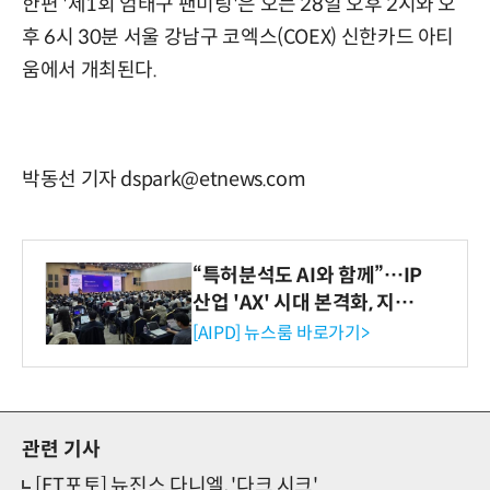
한편 '제1회 엄태구 팬미팅'은 오는 28일 오후 2시와 오
후 6시 30분 서울 강남구 코엑스(COEX) 신한카드 아티
움에서 개최된다.
박동선 기자 dspark@etnews.com
“특허분석도 AI와 함께”…IP
산업 'AX' 시대 본격화, 지식
재산처 1호 AI IP데이터분석
[AIPD] 뉴스룸 바로가기>
사 탄생
관련 기사
[ET포토] 뉴진스 다니엘, '다크 시크'