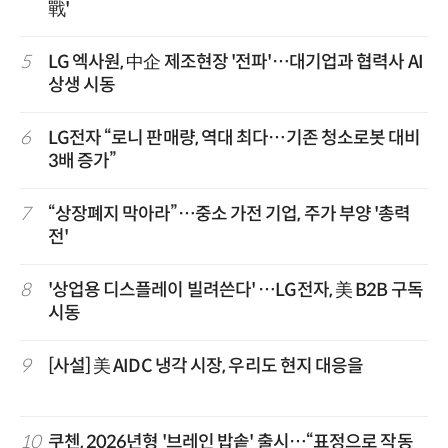
戰'
5
LG 엑사원, 中企 제조현장 '전파'…대기업과 협력사 AI
상생 시동
6
LG전자 “로니 판매량, 역대 최다…기존 청소로봇 대비
3배 증가”
7
“상장폐지 막아라”…중소 가전 기업, 주가 부양 '총력
전'
8
'상업용 디스플레이 빌려쓴다' …LG전자, 美 B2B 구독
시동
9
[사설] 美 AIDC 냉각 시장, 우리도 현지 대응을
10
쿠첸, 2026년형 '브레인 밥솥' 출시…“표정으로 작동