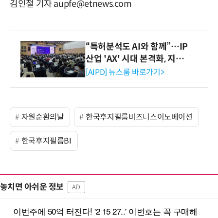
김인철 기자 aupfe@etnews.com
“특허분석도 AI와 함께”…IP
산업 'AX' 시대 본격화, 지식
재산처 1호 AI IP데이터분석
[AIPD] 뉴스룸 바로가기>
사 탄생
자원순환의날
한국후지필름비즈니스이노베이션
한국후지필름BI
놓치면 아쉬운 정보
AD