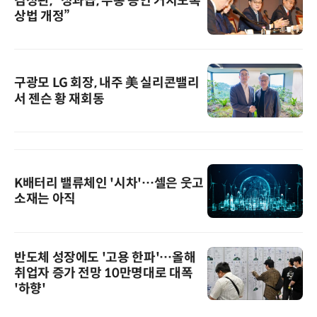
김정관, “성과급, 주총 승인 거치도록
상법 개정”
구광모 LG 회장, 내주 美 실리콘밸리
서 젠슨 황 재회동
K배터리 밸류체인 '시차'…셀은 웃고
소재는 아직
반도체 성장에도 '고용 한파'…올해
취업자 증가 전망 10만명대로 대폭
'하향'