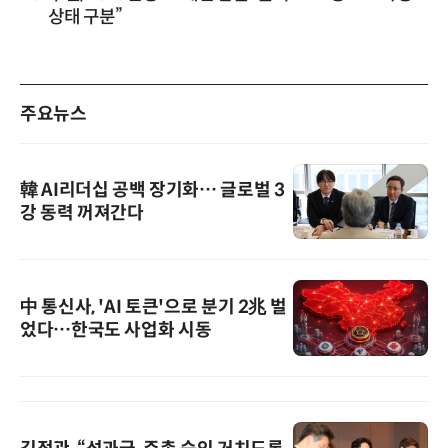
상태 구분”
주요뉴스
韓 AI리더십 공백 장기화… 글로벌 3
강 동력 꺼져간다
中 통신사, 'AI 토큰'으로 분기 2兆 벌
었다…한국도 사업화 시동