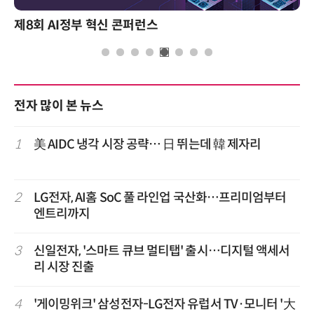
제8회 AI정부 혁신 콘퍼런스
전자 많이 본 뉴스
1
美 AIDC 냉각 시장 공략… 日 뛰는데 韓 제자리
2
LG전자, AI홈 SoC 풀 라인업 국산화…프리미엄부터
엔트리까지
3
신일전자, '스마트 큐브 멀티탭' 출시…디지털 액세서
리 시장 진출
4
'게이밍위크' 삼성전자-LG전자 유럽서 TV·모니터 '大