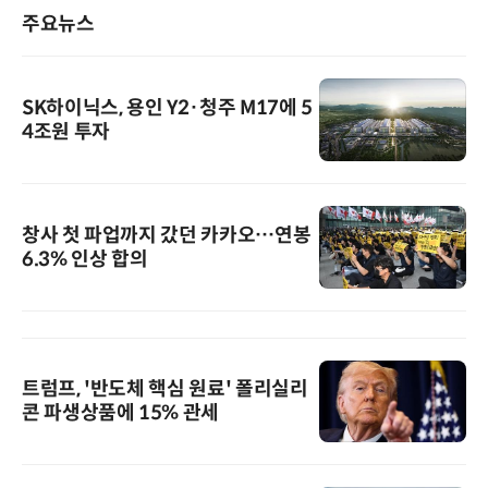
주요뉴스
SK하이닉스, 용인 Y2·청주 M17에 5
4조원 투자
창사 첫 파업까지 갔던 카카오…연봉
6.3% 인상 합의
트럼프, '반도체 핵심 원료' 폴리실리
콘 파생상품에 15% 관세