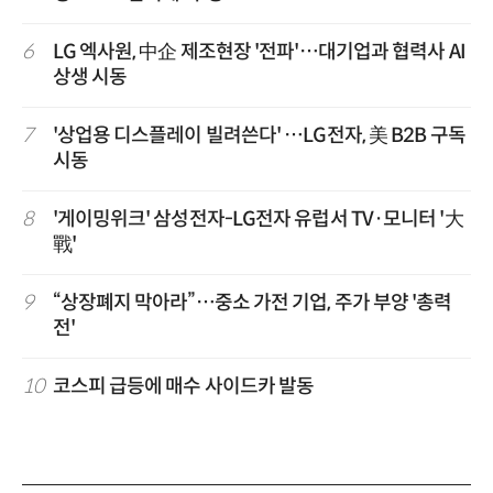
6
LG 엑사원, 中企 제조현장 '전파'…대기업과 협력사 AI
상생 시동
7
'상업용 디스플레이 빌려쓴다' …LG전자, 美 B2B 구독
시동
8
'게이밍위크' 삼성전자-LG전자 유럽서 TV·모니터 '大
戰'
9
“상장폐지 막아라”…중소 가전 기업, 주가 부양 '총력
전'
10
코스피 급등에 매수 사이드카 발동