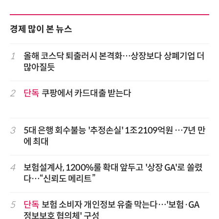
경제 많이 본 뉴스
1
올해 코스닥 퇴출러시 본격화…상장보다 상폐기업 더
많아질듯
2
단독
쿠팡에서 카드대출 받는다
3
5대 은행 회수불능 '추정손실' 1조2109억원 …7년 만
에 최대
4
보험설계사, 1200%룰 확대 앞두고 '상장 GA'로 쏠렸
다…“신뢰도 메리트”
5
단독
보험 소비자 개인정보 유출 막는다…'보험·GA
정보보호 협의체' 구성