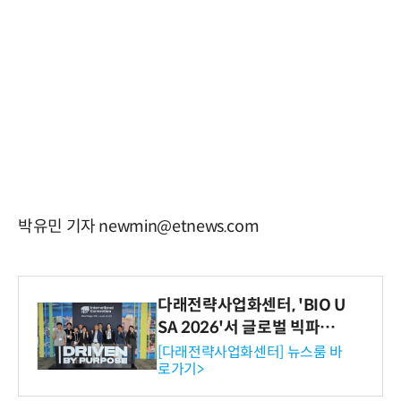
박유민 기자 newmin@etnews.com
다래전략사업화센터, 'BIO U
SA 2026'서 글로벌 빅파마
와의 비즈니스 미팅 지원…K
[다래전략사업화센터] 뉴스룸 바
로가기>
-바이오 해외 진출 교두보 확
보