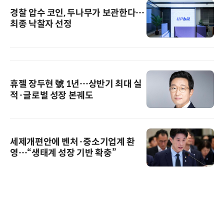
경찰 압수 코인, 두나무가 보관한다…
최종 낙찰자 선정
휴젤 장두현 號 1년…상반기 최대 실
적·글로벌 성장 본궤도
세제개편안에 벤처·중소기업계 환
영…“생태계 성장 기반 확충”