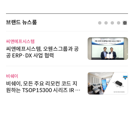
브랜드 뉴스룸
씨앤에프시스템
씨앤에프시스템, 오웬스그룹과 공
공 ERP·DX 사업 협력
비쉐이
비쉐이, 모든 주요 리모컨 코드 지
원하는 TSOP15300 시리즈 IR 수
신기 출시