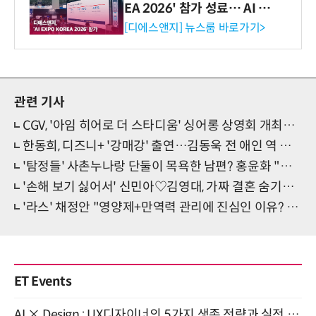
EA 2026' 참가 성료… AI 전
생애주기 아우르는 통합 솔루
[디에스앤지] 뉴스룸 바로가기>
션 선봬 [영상]
관련 기사
CGV, '아임 히어로 더 스타디움' 싱어롱 상영회 개최…'임영웅과 추석 극장노래방!'
한동희, 디즈니+ '강매강' 출연…김동욱 전 애인 역 예정
'탐정들' 사촌누나랑 단둘이 목욕한 남편? 홍윤화 "미친X 많아" 기겁
'손해 보기 싫어서' 신민아♡김영대, 가짜 결혼 숨기려 고군분투
'라스' 채정안 "영양제+만역력 관리에 진심인 이유? 건강염려증 때문"
ET Events
AI × Design : UX디자이너의 5가지 생존 전략과 실전 대응 8월 28일 개최