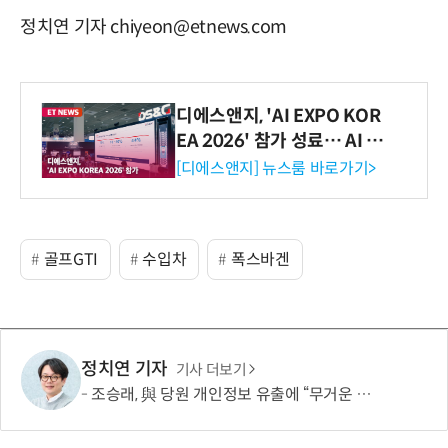
정치연 기자 chiyeon@etnews.com
디에스앤지, 'AI EXPO KOR
EA 2026' 참가 성료… AI 전
생애주기 아우르는 통합 솔루
[디에스앤지] 뉴스룸 바로가기>
션 선봬 [영상]
골프GTI
수입차
폭스바겐
정치연 기자
기사 더보기
조승래, 與 당원 개인정보 유출에 “무거운 책임 통감…쇄신 협조할 것”