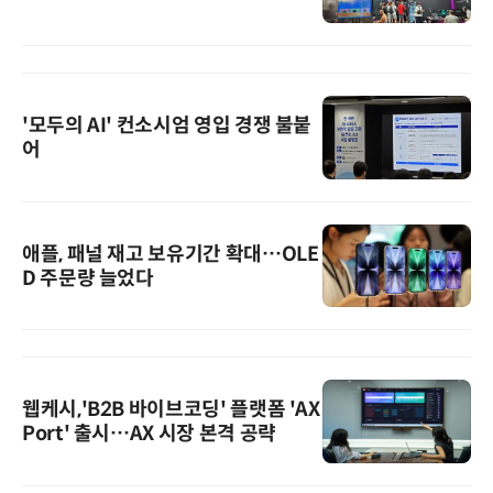
'모두의 AI' 컨소시엄 영입 경쟁 불붙
어
애플, 패널 재고 보유기간 확대…OLE
D 주문량 늘었다
웹케시,'B2B 바이브코딩' 플랫폼 'AX
Port' 출시…AX 시장 본격 공략