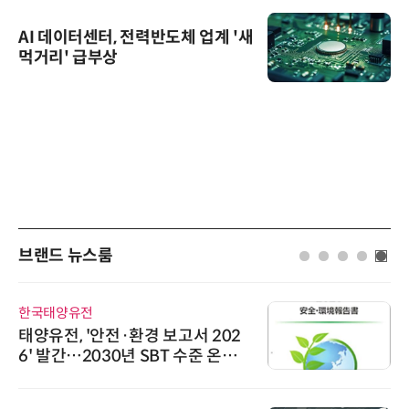
AI 데이터센터, 전력반도체 업계 '새
먹거리' 급부상
브랜드 뉴스룸
한국태양유전
태양유전, '안전·환경 보고서 202
6' 발간…2030년 SBT 수준 온실
가스 감축 추진