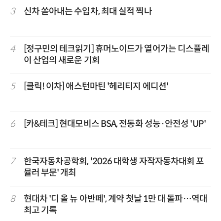
3
신차 쏟아내는 수입차, 최대 실적 찍나
4
[정구민의 테크읽기] 휴머노이드가 열어가는 디스플레
이 산업의 새로운 기회
5
[클릭! 이차] 애스턴마틴 '헤리티지 에디션'
6
[카&테크] 현대모비스 BSA, 전동화 성능·안전성 'UP'
7
한국자동차공학회, '2026 대학생 자작자동차대회 포
뮬러 부문' 개최
8
현대차 '디 올 뉴 아반떼', 계약 첫날 1만 대 돌파…역대
최고 기록