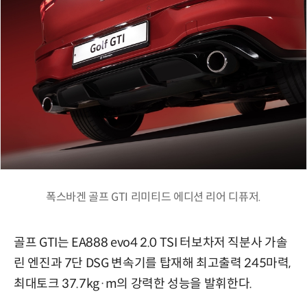
폭스바겐 골프 GTI 리미티드 에디션 리어 디퓨저.
골프 GTI는 EA888 evo4 2.0 TSI 터보차저 직분사 가솔
린 엔진과 7단 DSG 변속기를 탑재해 최고출력 245마력,
최대토크 37.7kg·m의 강력한 성능을 발휘한다.