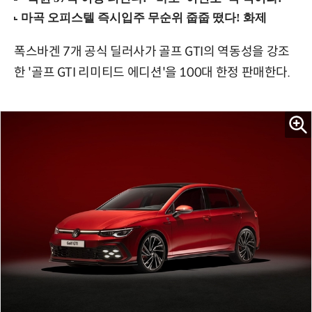
폭스바겐 7개 공식 딜러사가 골프 GTI의 역동성을 강조
한 '골프 GTI 리미티드 에디션'을 100대 한정 판매한다.