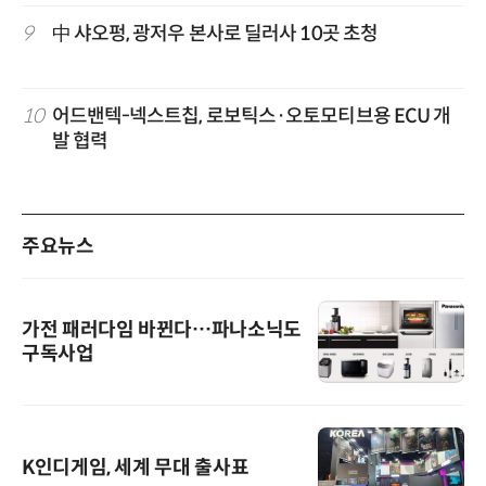
9
中 샤오펑, 광저우 본사로 딜러사 10곳 초청
10
어드밴텍-넥스트칩, 로보틱스·오토모티브용 ECU 개
발 협력
주요뉴스
가전 패러다임 바뀐다…파나소닉도
구독사업
K인디게임, 세계 무대 출사표