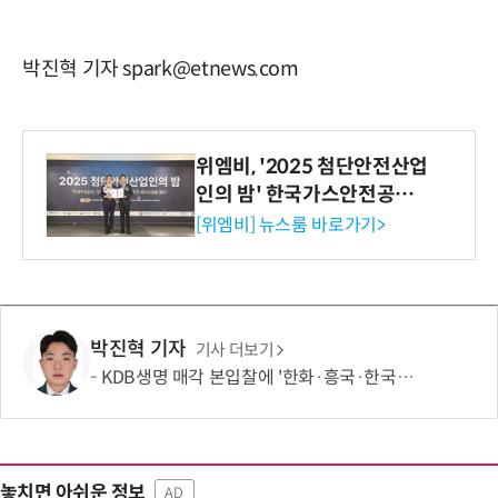
박진혁 기자 spark@etnews.com
위엠비, '2025 첨단안전산업
인의 밤' 한국가스안전공사
사장상 수상
[위엠비] 뉴스룸 바로가기>
박진혁 기자
기사 더보기
KDB생명 매각 본입찰에 '한화·흥국·한국금융' 참여
놓치면 아쉬운 정보
AD