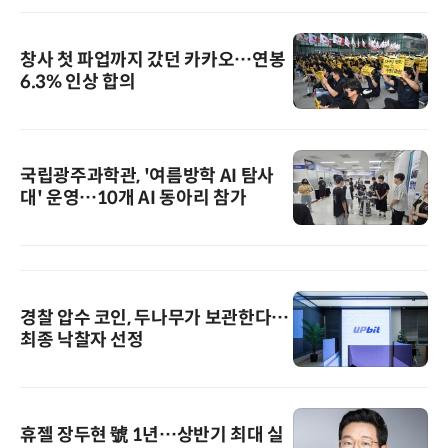
창사 첫 파업까지 갔던 카카오…연봉
6.3% 인상 합의
국립광주과학관, '여름방학 AI 탐사
대' 운영…10개 AI 동아리 참가
경찰 압수 코인, 두나무가 보관한다…
최종 낙찰자 선정
휴젤 장두현 號 1년…상반기 최대 실