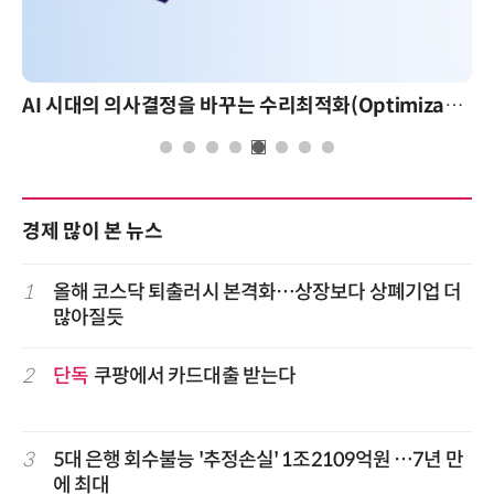
AI 시대의 의사결정을 바꾸는 수리최적화(Optimization): 실제 산업 적용 사례와 활용 전략
경제 많이 본 뉴스
1
올해 코스닥 퇴출러시 본격화…상장보다 상폐기업 더
많아질듯
2
단독
쿠팡에서 카드대출 받는다
3
5대 은행 회수불능 '추정손실' 1조2109억원 …7년 만
에 최대