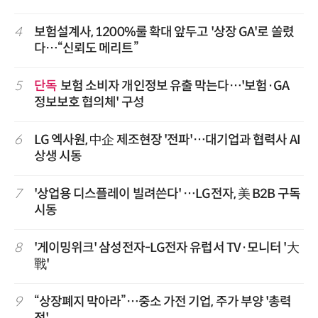
4
보험설계사, 1200%룰 확대 앞두고 '상장 GA'로 쏠렸
다…“신뢰도 메리트”
5
단독
보험 소비자 개인정보 유출 막는다…'보험·GA
정보보호 협의체' 구성
6
LG 엑사원, 中企 제조현장 '전파'…대기업과 협력사 AI
상생 시동
7
'상업용 디스플레이 빌려쓴다' …LG전자, 美 B2B 구독
시동
8
'게이밍위크' 삼성전자-LG전자 유럽서 TV·모니터 '大
戰'
9
“상장폐지 막아라”…중소 가전 기업, 주가 부양 '총력
전'