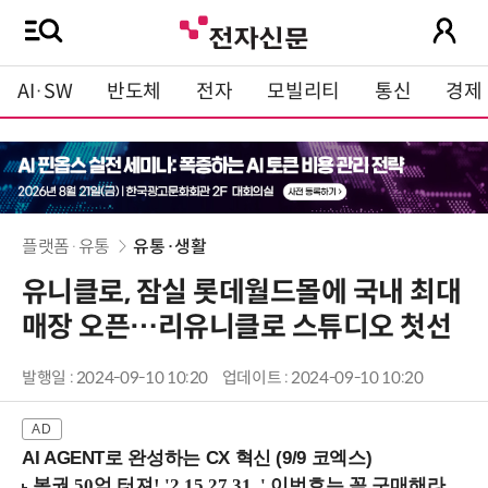
AI·SW
반도체
전자
모빌리티
통신
경제
플랫폼·유통
유통·생활
유니클로, 잠실 롯데월드몰에 국내 최대
매장 오픈…리유니클로 스튜디오 첫선
발행일 : 2024-09-10 10:20
업데이트 : 2024-09-10 10:20
AI AGENT로 완성하는 CX 혁신 (9/9 코엑스)