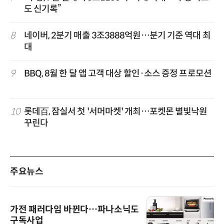
도 신기록”
8
네이버, 2분기 매출 3조3888억원…분기 기준 역대 최
대
9
BBQ, 8월 한 달 앱 고객 대상 할인·소스 증정 프로모션
10
롯데百, 잠실서 첫 '서머마켓' 개최…포켓몬 별빛낙원
꾸린다
주요뉴스
가전 패러다임 바뀐다…파나소닉도
구독사업