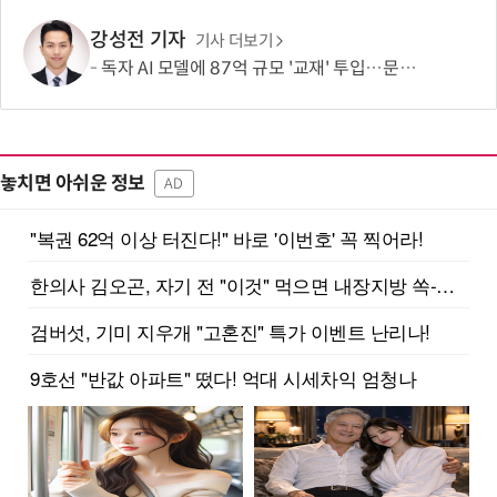
강성전 기자
기사 더보기
독자 AI 모델에 87억 규모 '교재' 투입…문제·전공책에 강의영상까지
놓치면 아쉬운 정보
AD