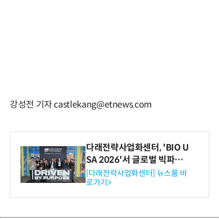
강성전 기자 castlekang@etnews.com
다래전략사업화센터, 'BIO U
SA 2026'서 글로벌 빅파마
와의 비즈니스 미팅 지원…K
[다래전략사업화센터] 뉴스룸 바
로가기>
-바이오 해외 진출 교두보 확
보