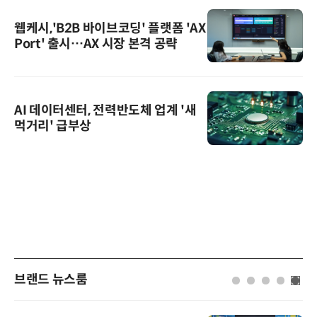
웹케시,'B2B 바이브코딩' 플랫폼 'AX
Port' 출시…AX 시장 본격 공략
AI 데이터센터, 전력반도체 업계 '새
먹거리' 급부상
브랜드 뉴스룸