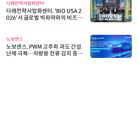
다래전략사업화센터
다래전략사업화센터, 'BIO USA 2
026'서 글로벌 빅파마와의 비즈니
스 미팅 지원…K-바이오 해외 진출
교두보 확보
노보센스
노보센스, PWM 고주파 과도 간섭
난제 극복…차량용 전류 감지 증폭
기