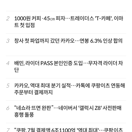
2
1000원 커피·45㎝ 피자…트레이더스 'T-카페', 이마
트 첫 입점
3
창사 첫 파업까지 갔던 카카오…연봉 6.3% 인상 합의
4
배민, 라이더 PASS 본인인증 도입…무자격 라이더 차
단
5
카카오, 역대 최대 분기 실적…카톡에 쿠팡이츠 연동해
주문부터 결제까지
6
“네쇼라 뜨면 완판”…네이버서 '갤럭시 Z8' 사전판매
흥행 돌풍
7
“쿠팡, 7월 결제액 6조1100억 '역대 최대'…쿠팡이츠