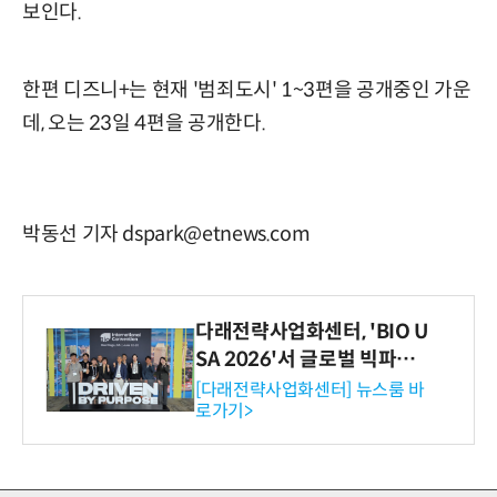
보인다.
한편 디즈니+는 현재 '범죄도시' 1~3편을 공개중인 가운
데, 오는 23일 4편을 공개한다.
박동선 기자 dspark@etnews.com
다래전략사업화센터, 'BIO U
SA 2026'서 글로벌 빅파마
와의 비즈니스 미팅 지원…K
[다래전략사업화센터] 뉴스룸 바
로가기>
-바이오 해외 진출 교두보 확
보