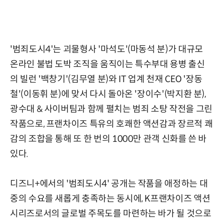
'범죄도시4'는 괴물형사 '마석도'(마동석 분)가 대규모
온라인 불법 도박 조직을 움직이는 특수부대 용병 출신
의 빌런 '백창기'(김무열 분)와 IT 업계 천재 CEO '장동
철'(이동휘 분)에 맞서 다시 돌아온 '장이수'(박지환 분),
광수대 & 사이버팀과 함께 펼치는 범죄 소탕 작전을 그린
작품으로, 프랜차이즈 특유의 호쾌한 액션감과 장르적 쾌
감의 조합을 통해 또 한 번의 1000만 관객 신화를 쓴 바
있다.
디즈니+에서의 '범죄도시4' 공개는 작품을 애정하는 대
중의 수요를 새롭게 충족하는 동시에, K프랜차이즈 액션
시리즈로서의 글로벌 주목도를 마련하는 바가 될 것으로