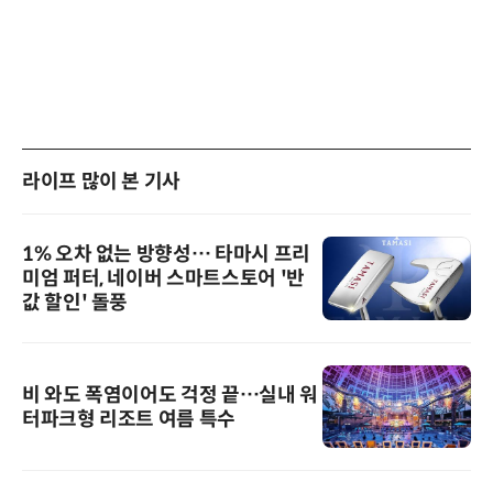
라이프 많이 본 기사
1% 오차 없는 방향성… 타마시 프리
미엄 퍼터, 네이버 스마트스토어 '반
값 할인' 돌풍
비 와도 폭염이어도 걱정 끝…실내 워
터파크형 리조트 여름 특수