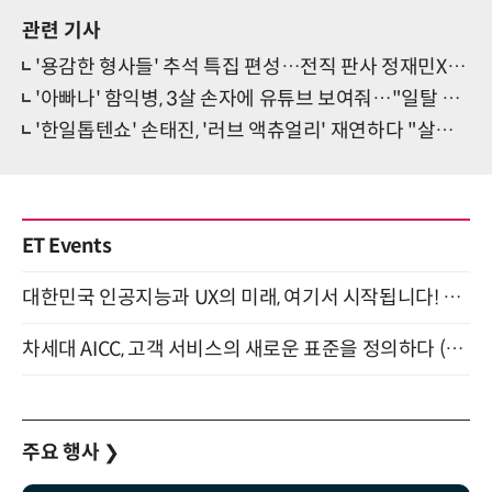
관련 기사
'용감한 형사들' 추석 특집 편성…전직 판사 정재민X모델 송해나 출연
'아빠나' 함익병, 3살 손자에 유튜브 보여줘…"일탈 필요해"
'한일톱텐쇼' 손태진, '러브 액츄얼리' 재연하다 "살려주세요!"
ET Events
대한민국 인공지능과 UX의 미래, 여기서 시작됩니다! UX Korea 2026 - Fall 9월 2일 개최
차세대 AICC, 고객 서비스의 새로운 표준을 정의하다 (9/9)
주요 행사
❯