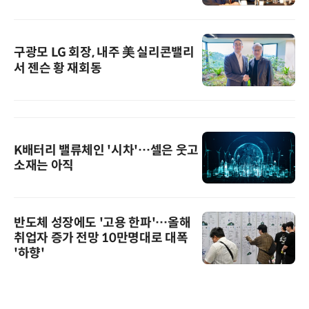
구광모 LG 회장, 내주 美 실리콘밸리
서 젠슨 황 재회동
K배터리 밸류체인 '시차'…셀은 웃고
소재는 아직
반도체 성장에도 '고용 한파'…올해
취업자 증가 전망 10만명대로 대폭
'하향'