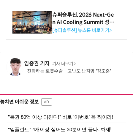
슈퍼솔루션, 2026 Next-Ge
n AI Cooling Summit 성황
리 성료
[슈퍼솔루션] 뉴스룸 바로가기>
임중권 기자
기사 더보기
진화하는 로봇수술…고난도 난치암 '정조준'
놓치면 아쉬운 정보
AD