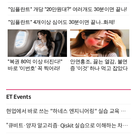
ET Events
현업에서 바로 쓰는 "하네스 엔지니어링" 실습 교육 워크숍 8월 20일 개최
“큐비트·양자 알고리즘·Qiskit 실습으로 이해하는 차세대 컴퓨팅” (8/28)