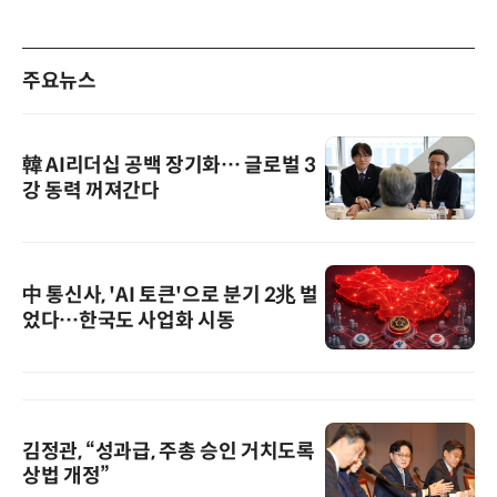
주요뉴스
韓 AI리더십 공백 장기화… 글로벌 3
강 동력 꺼져간다
中 통신사, 'AI 토큰'으로 분기 2兆 벌
었다…한국도 사업화 시동
김정관, “성과급, 주총 승인 거치도록
상법 개정”