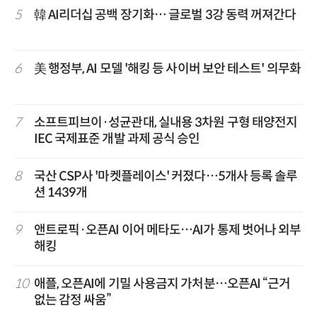
5
韓 AI리더십 공백 장기화… 글로벌 3강 동력 꺼져간다
6
美 행정부, AI 모델 '해킹 등 사이버 보안 테스트' 의무화
7
소프트피브이·성균관대, 실내용 3차원 구형 태양전지
IEC 국제표준 개발 과제 공식 승인
8
국산 CSP사 '마켓플레이스' 커졌다…5개사 등록 솔루
션 1439개
9
앤트로픽·오픈AI 이어 메타도…AI가 통제 벗어나 외부
해킹
10
애플, 오픈AI에 기밀 사용금지 가처분…오픈AI “근거
없는 감정 싸움”