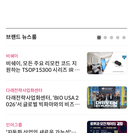
브랜드 뉴스룸
비쉐이
비쉐이, 모든 주요 리모컨 코드 지
원하는 TSOP15300 시리즈 IR 수
신기 출시
다래전략사업화센터
다래전략사업화센터, 'BIO USA 2
026'서 글로벌 빅파마와의 비즈니
스 미팅 지원…K-바이오 해외 진출
교두보 확보
인아그룹
'자동화 산업의 새로운 가능성'…