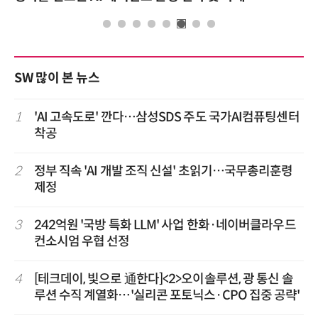
SW 많이 본 뉴스
1
'AI 고속도로' 깐다…삼성SDS 주도 국가AI컴퓨팅센터
착공
2
정부 직속 'AI 개발 조직 신설' 초읽기…국무총리훈령
제정
3
242억원 '국방 특화 LLM' 사업 한화·네이버클라우드
컨소시엄 우협 선정
4
[테크데이, 빛으로 通한다]<2>오이솔루션, 광 통신 솔
루션 수직 계열화…'실리콘 포토닉스·CPO 집중 공략'