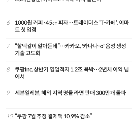
6
1000원 커피·45㎝ 피자…트레이더스 'T-카페', 이마
트 첫 입점
7
“찰떡같이 알아듣네”…카카오, '카나나-o' 음성 생성
기술 고도화
8
쿠팡Inc, 상반기 영업적자 1.2조 육박…2년치 이익 넘
어서
9
세븐일레븐, 해외 지역 명물 라면 판매 300만개 돌파
10
“쿠팡 7월 추정 결제액 10.9% 감소”