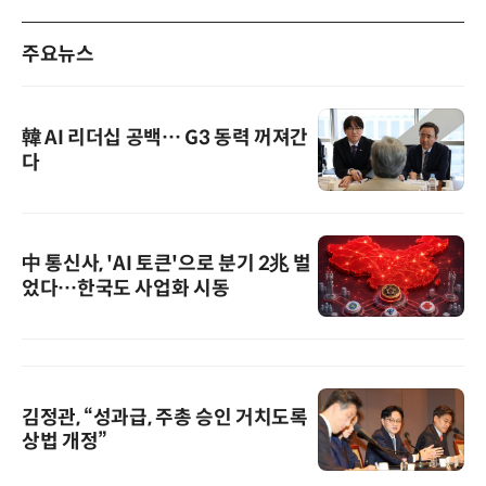
주요뉴스
韓 AI 리더십 공백… G3 동력 꺼져간
다
中 통신사, 'AI 토큰'으로 분기 2兆 벌
었다…한국도 사업화 시동
김정관, “성과급, 주총 승인 거치도록
상법 개정”