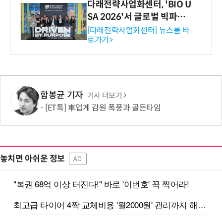
다래전략사업화센터, 'BIO U
SA 2026'서 글로벌 빅파마
와의 비즈니스 미팅 지원…K
[다래전략사업화센터] 뉴스룸 바
로가기>
-바이오 해외 진출 교두보 확
보
함봉균 기자
기사 더보기
[ET톡] 車업계 감원 폭풍과 골든타임
놓치면 아쉬운 정보
AD