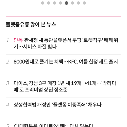
플랫폼유통 많이 본 뉴스
1
단독
관세청 새 통관플랫폼서 쿠팡 '로켓직구' 배제 위
기…서비스 차질 빚나
2
8000원대로 즐기는 치맥…KFC, 여름 한정 세트 출시
3
다이소, 강남 3구 매장 1년 새 19개→41개…'박리다
매'로 프리미엄 상권 정조준
4
상생협력법 개정안 '플랫폼 이중족쇄' 채우나
5
CJ대한통운, 이마트24 택배 다시 맡는다