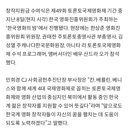
창작지원금 수여식은 제49회 토론토국제영화제 기간 중
지난 8일(현지 시각) 한국 영화진흥위원회가 주최하는
'한국영화의 밤'에서 진행됐다. 현장에는 한상준 영화진
흥위원회 위원장, 권태한 주토론토총영사관 부총영사, 김
성열 주캐나다한국문화원장, 아니타 리 토론토국제영화
제 수석 프로그래머, 앰버서더인 배우 산드라 오가 참석
했다.
민희경 CJ 사회공헌추진단장 부사장은 “칸, 베를린, 베니
스와 함께 세계 4대 국제영화제로 꼽히는 토론토국제영
화제와 영화 산업의 중심지인 북미에서 활동 중인 한국
계 젊은 창작자를 지원할 수 있어 뜻깊다”라며 “앞으로도
한국계 영화 창작자들이 자신의 꿈을 펼치는 데 도움이
되도록 노력하겠다”고 말했다.