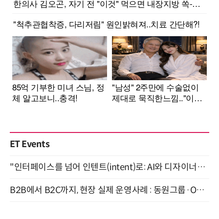
ET Events
"인터페이스를 넘어 인텐트(intent)로: AI와 디자이너가 함께 만드는 공존의 UX" 강남역 (9/2)
B2B에서 B2C까지, 현장 실제 운영사례 : 동원그룹·OCI·다이닝브랜즈그룹·당근 (8/27)