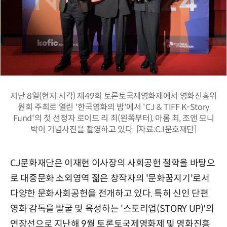
지난 8일(현지 시각) 제49회 토론토국제영화제에서 영화진흥위
원회 주최로 열린 '한국영화의 밤'에서 'CJ & TIFF K-Story
Fund'의 첫 선정자 로이드 리 최(왼쪽부터), 아롬 최, 조앤 모니
박이 기념사진을 촬영하고 있다. [자료:CJ문호재단]
CJ문화재단은 이재현 이사장의 사회공헌 철학을 바탕으
로 대중문화 소외영역 젊은 창작자의 '문화꿈지기'로서
다양한 문화사회공헌을 전개하고 있다. 특히 신인 단편
영화 감독을 발굴 및 육성하는 '스토리업(STORY UP)'의
연장선으로 지난해 9월 토론토국제영화제 및 영화진흥