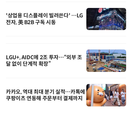
'상업용 디스플레이 빌려쓴다' …LG
전자, 美 B2B 구독 시동
LGU+, AIDC에 2조 투자…“외부 조
달 없이 단계적 확장”
카카오, 역대 최대 분기 실적…카톡에
쿠팡이츠 연동해 주문부터 결제까지