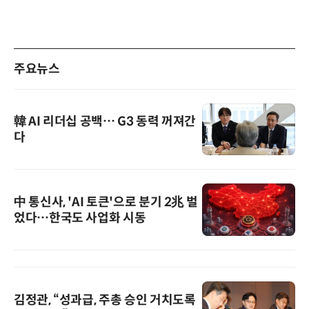
주요뉴스
韓 AI 리더십 공백… G3 동력 꺼져간
다
中 통신사, 'AI 토큰'으로 분기 2兆 벌
었다…한국도 사업화 시동
김정관, “성과급, 주총 승인 거치도록