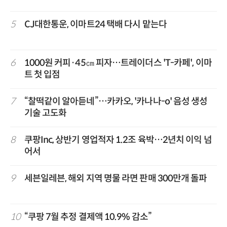
5
CJ대한통운, 이마트24 택배 다시 맡는다
6
1000원 커피·45㎝ 피자…트레이더스 'T-카페', 이마
트 첫 입점
7
“찰떡같이 알아듣네”…카카오, '카나나-o' 음성 생성
기술 고도화
8
쿠팡Inc, 상반기 영업적자 1.2조 육박…2년치 이익 넘
어서
9
세븐일레븐, 해외 지역 명물 라면 판매 300만개 돌파
10
“쿠팡 7월 추정 결제액 10.9% 감소”