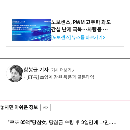
노보센스, PWM 고주파 과도
간섭 난제 극복…차량용 전
류 감지 증폭기
[노보센스] 뉴스룸 바로가기>
함봉균 기자
기사 더보기
[ET톡] 車업계 감원 폭풍과 골든타임
놓치면 아쉬운 정보
AD