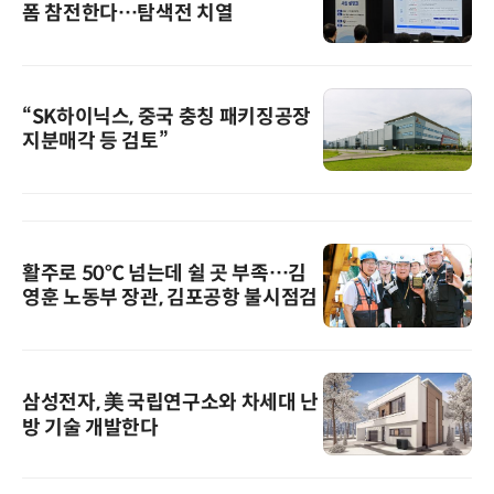
폼 참전한다…탐색전 치열
“SK하이닉스, 중국 충칭 패키징공장
지분매각 등 검토”
활주로 50℃ 넘는데 쉴 곳 부족…김
영훈 노동부 장관, 김포공항 불시점검
삼성전자, 美 국립연구소와 차세대 난
방 기술 개발한다