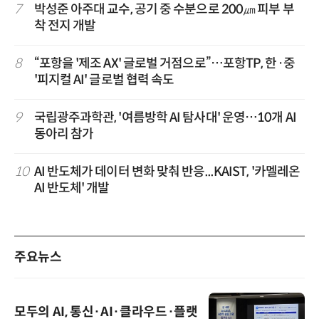
7
박성준 아주대 교수, 공기 중 수분으로 200㎛ 피부 부
착 전지 개발
8
“포항을 '제조 AX' 글로벌 거점으로”…포항TP, 한·중
'피지컬 AI' 글로벌 협력 속도
9
국립광주과학관, '여름방학 AI 탐사대' 운영…10개 AI
동아리 참가
10
AI 반도체가 데이터 변화 맞춰 반응...KAIST, '카멜레온
AI 반도체' 개발
주요뉴스
모두의 AI, 통신·AI·클라우드·플랫