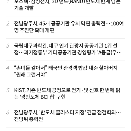
1
포스텍·삼성전자, 3D 낸드(NAND) 반도체 한계 넘는
기술 개발
2
전남광주시, 45개 공공기관 유치 막판 총력전…100여
명 추진단 확대 개편
3
국립대구과학관, 대구 인기 관광지 공공기관 1위 선
정…과기정통부 기타공공기관 경영평가 'A등급(우수)'
겹경사
4
“손녀들 같아서” 태국인 관광객 밥값 내준 할아버지
“원래 그런거야”
5
KIST, 기존 반도체 공정으로 전기·빛 신호 한 번에 읽
는 '광반도체 BCI 칩' 구현
6
전남광주시, '반도체 클러스터 지정' 긴급 점검회의…
전방위 총력전