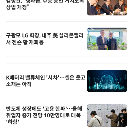
김정관, “성과급, 주총 승인 거치도록
상법 개정”
구광모 LG 회장, 내주 美 실리콘밸리
서 젠슨 황 재회동
K배터리 밸류체인 '시차'…셀은 웃고
소재는 아직
반도체 성장에도 '고용 한파'…올해
취업자 증가 전망 10만명대로 대폭
'하향'