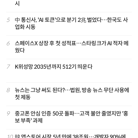
시
5
中 통신사, 'AI 토큰'으로 분기 2兆 벌었다…한국도 사
업화 시동
6
스페이스X 상장 후 첫 성적표…스타링크가 AI 적자 메
웠다
7
K위성망 2035년까지 512기 띄운다
8
뉴스는 그냥 써도 된다?…법원, 방송 뉴스 무단 사용에
첫 제동
9
중고폰 안심 인증 50곳 돌파…고객 불안 줄였지만 '홍
보 부족' 과제
10
韓 앱스토어 시장 5년 만에 38조원…개발자 90%에