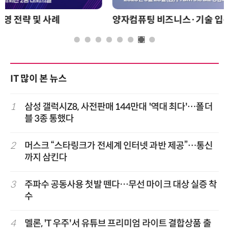
양자컴퓨팅 비즈니스·기술 입문 1-Day 워크샵 - 큐비트·양자 알고리듬·Qiskit 실습으로 이해하는 차세대
IT 많이 본 뉴스
1
삼성 갤럭시Z8, 사전판매 144만대 '역대 최다'…폴더
블 3종 통했다
2
머스크 “스타링크가 전세계 인터넷 과반 제공”…통신
까지 삼킨다
3
주파수 공동사용 첫발 뗀다…무선 마이크 대상 실증 착
수
4
멜론, 'T 우주'서 유튜브 프리미엄 라이트 결합상품 출