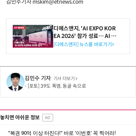
김민수기자 mskim@etnews.com
디에스앤지, 'AI EXPO KOR
EA 2026' 참가 성료… AI 전
생애주기 아우르는 통합 솔루
[디에스앤지] 뉴스룸 바로가기>
션 선봬 [영상]
김민수 기자
기사 더보기
[포토] 39도 폭염, 동굴 속으로
놓치면 아쉬운 정보
AD