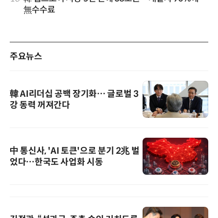
無수수료
주요뉴스
韓 AI리더십 공백 장기화… 글로벌 3
강 동력 꺼져간다
中 통신사, 'AI 토큰'으로 분기 2兆 벌
었다…한국도 사업화 시동