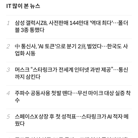
IT 많이 본 뉴스
1
삼성 갤럭시Z8, 사전판매 144만대 '역대 최다'…폴더
블 3종 통했다
2
中 통신사, 'AI 토큰'으로 분기 2兆 벌었다…한국도 사
업화 시동
3
머스크 “스타링크가 전세계 인터넷 과반 제공”…통신
까지 삼킨다
4
주파수 공동사용 첫발 뗀다…무선 마이크 대상 실증 착
수
5
스페이스X 상장 후 첫 성적표…스타링크가 AI 적자 메
웠다