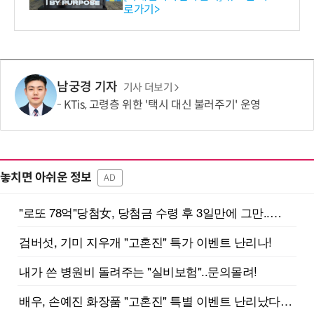
로가기>
-바이오 해외 진출 교두보 확
보
남궁경 기자
기사 더보기
KTis, 고령층 위한 '택시 대신 불러주기' 운영
놓치면 아쉬운 정보
AD