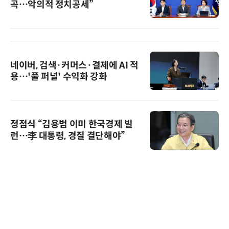
곡…악의적 정치공세”
네이버, 검색·커머스·결제에 AI 적
용…'풀 퍼널' 수익화 강화
정점식 “김용범 이미 한국경제 빌
런…李 대통령, 경질 결단해야”