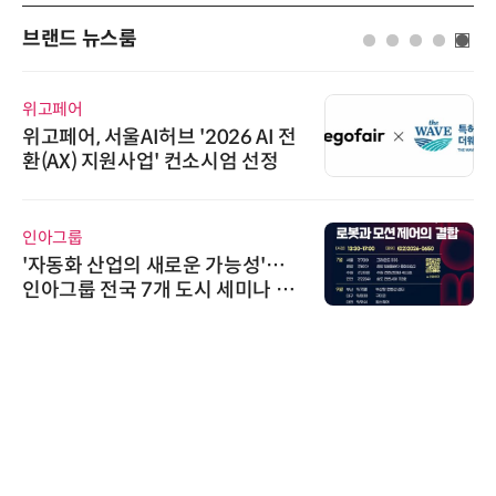
브랜드 뉴스룸
위고페어
위고페어, 서울AI허브 '2026 AI 전
환(AX) 지원사업' 컨소시엄 선정
인아그룹
'자동화 산업의 새로운 가능성'…
인아그룹 전국 7개 도시 세미나 페
어 개최