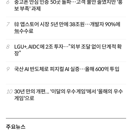
6
중고폰 안심 인증 50곳 돌파…고객 불안 줄였지만 '홍
보 부족' 과제
7
韓 앱스토어 시장 5년 만에 38조원…개발자 90%에
無수수료
8
LGU+, AIDC에 2조 투자…“외부 조달 없이 단계적 확
장”
9
국산 AI 반도체로 피지컬 AI 실증…올해 600억 투입
10
30년 만의 개편... '이달의 우수게임'에서 '올해의 우수
게임'으로
주요뉴스