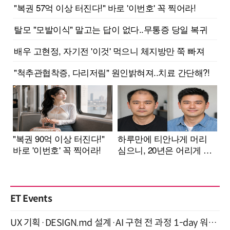
ET Events
UX 기획·DESIGN.md 설계·AI 구현 전 과정 1-day 워크숍 with Claude Code·Codex 9월 15일 개최