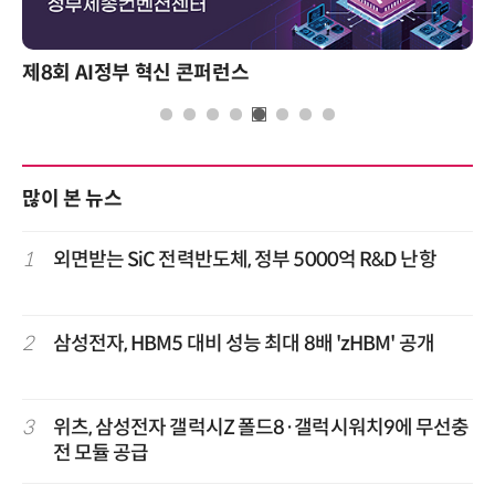
제8회 AI정부 혁신 콘퍼런스
많이 본 뉴스
1
외면받는 SiC 전력반도체, 정부 5000억 R&D 난항
2
삼성전자, HBM5 대비 성능 최대 8배 'zHBM' 공개
3
위츠, 삼성전자 갤럭시Z 폴드8·갤럭시워치9에 무선충
전 모듈 공급