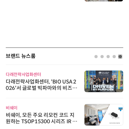
브랜드 뉴스룸
다래전략사업화센터
다래전략사업화센터, 'BIO USA 2
026'서 글로벌 빅파마와의 비즈니
스 미팅 지원…K-바이오 해외 진출
교두보 확보
비쉐이
비쉐이, 모든 주요 리모컨 코드 지
원하는 TSOP15300 시리즈 IR 수
신기 출시