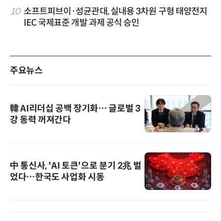
10
소프트피브이·성균관대, 실내용 3차원 구형 태양전지
IEC 국제표준 개발 과제 공식 승인
주요뉴스
韓 AI리더십 공백 장기화… 글로벌 3
강 동력 꺼져간다
中 통신사, 'AI 토큰'으로 분기 2兆 벌
었다…한국도 사업화 시동