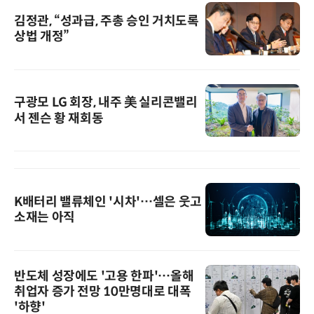
김정관, “성과급, 주총 승인 거치도록
상법 개정”
구광모 LG 회장, 내주 美 실리콘밸리
서 젠슨 황 재회동
K배터리 밸류체인 '시차'…셀은 웃고
소재는 아직
반도체 성장에도 '고용 한파'…올해
취업자 증가 전망 10만명대로 대폭
'하향'