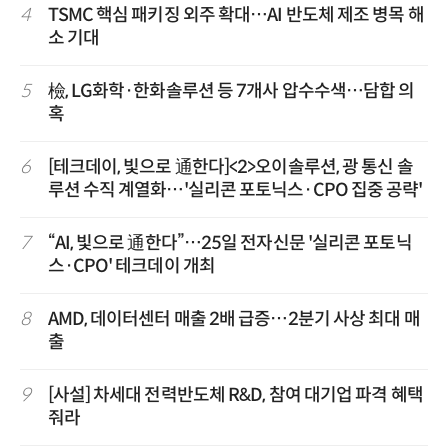
4
TSMC 핵심 패키징 외주 확대…AI 반도체 제조 병목 해
소 기대
5
檢, LG화학·한화솔루션 등 7개사 압수수색…담합 의
혹
6
[테크데이, 빛으로 通한다]<2>오이솔루션, 광 통신 솔
루션 수직 계열화…'실리콘 포토닉스·CPO 집중 공략'
7
“AI, 빛으로 通한다”…25일 전자신문 '실리콘 포토닉
스·CPO' 테크데이 개최
8
AMD, 데이터센터 매출 2배 급증…2분기 사상 최대 매
출
9
[사설] 차세대 전력반도체 R&D, 참여 대기업 파격 혜택
줘라