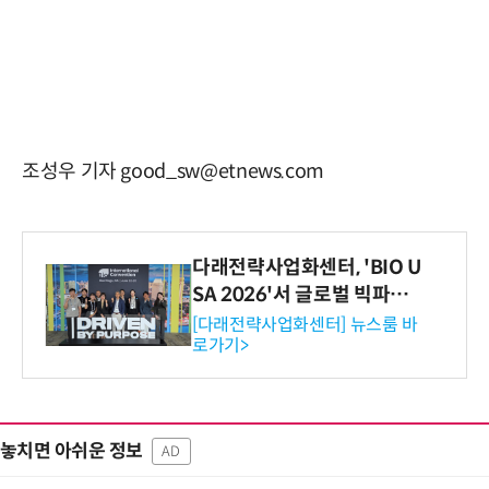
조성우 기자 good_sw@etnews.com
다래전략사업화센터, 'BIO U
SA 2026'서 글로벌 빅파마
와의 비즈니스 미팅 지원…K
[다래전략사업화센터] 뉴스룸 바
로가기>
-바이오 해외 진출 교두보 확
보
놓치면 아쉬운 정보
AD