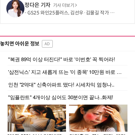
정다은 기자
기사 더보기
GS25 와인25플러스, 김선우·김물길 작가 협업 아트라벨 와인 2종 출시
놓치면 아쉬운 정보
AD