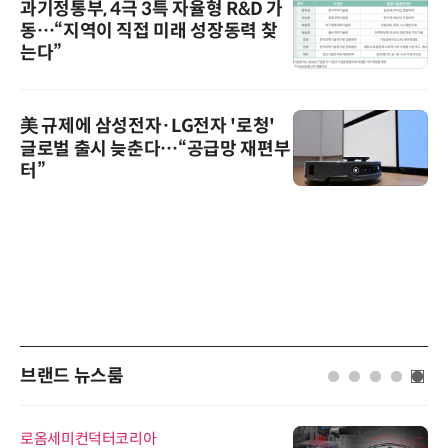
과기정통부, 4극 3특 자율형 R&D 가
동…“지역이 직접 미래 성장동력 찾
는다”
美 규제에 삼성전자·LG전자 '로청'
글로벌 출시 늦춘다…“공급망 재편부
터”
브랜드 뉴스룸
로옴세미컨덕터코리아