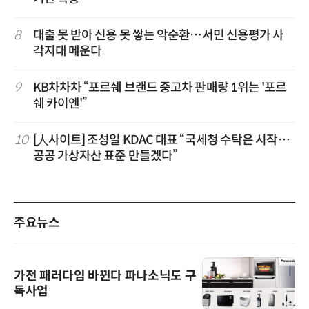
8
대출 못 받아 신용 못 쌓는 악순환…서민 신용평가 사
각지대 메운다
9
KB차차차 “포르쉐 브랜드 중고차 판매량 1위는 '포르
쉐 카이엔'”
10
[人사이트] 조성일 KDAC 대표 “국세청 수탁은 시작…
공공 가상자산 표준 만들겠다”
주요뉴스
가전 패러다임 바뀐다 파나소닉도 구
독사업