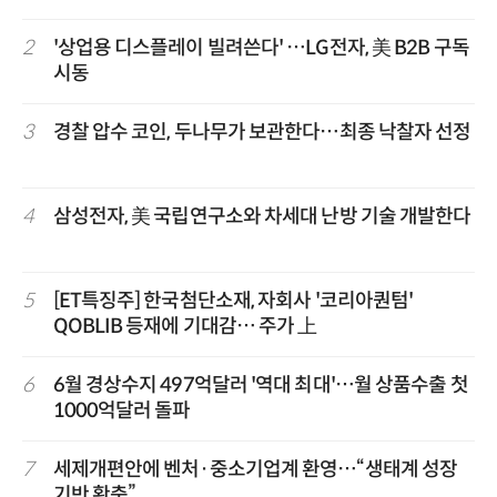
2
'상업용 디스플레이 빌려쓴다' …LG전자, 美 B2B 구독
시동
3
경찰 압수 코인, 두나무가 보관한다…최종 낙찰자 선정
4
삼성전자, 美 국립연구소와 차세대 난방 기술 개발한다
5
[ET특징주] 한국첨단소재, 자회사 '코리아퀀텀'
QOBLIB 등재에 기대감… 주가 上
6
6월 경상수지 497억달러 '역대 최대'…월 상품수출 첫
1000억달러 돌파
7
세제개편안에 벤처·중소기업계 환영…“생태계 성장
기반 확충”