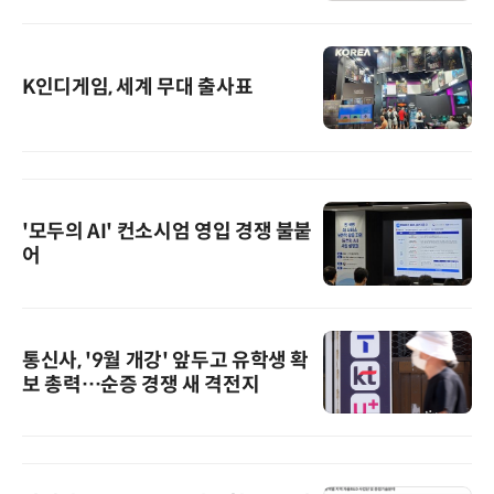
K인디게임, 세계 무대 출사표
'모두의 AI' 컨소시엄 영입 경쟁 불붙
어
통신사, '9월 개강' 앞두고 유학생 확
보 총력…순증 경쟁 새 격전지