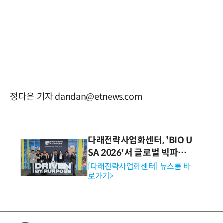
정다은 기자 dandan@etnews.com
다래전략사업화센터, 'BIO U
SA 2026'서 글로벌 빅파마
와의 비즈니스 미팅 지원…K
[다래전략사업화센터] 뉴스룸 바
로가기>
-바이오 해외 진출 교두보 확
보