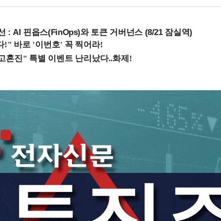
 : AI 핀옵스(FinOps)와 토큰 거버넌스 (8/21 잠실역)