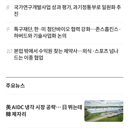
8
국가연구개발사업 성과 평가, 과기정통부로 일원화 추
진
9
특구재단, 한·미 첨단바이오 협력 강화…존스홉킨스·
하버드와 기술사업화 논의
10
본업 밖에서 수익원 찾는 제약사…외식·스포츠 넘나
드는 이종 협업
주요뉴스
美 AIDC 냉각 시장 공략… 日 뛰는데
韓 제자리