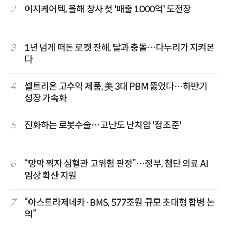
2
이지케어텍, 올해 창사 첫 '매출 1000억' 도전장
3
1년 넘게 떠돈 로켓 잔해, 달과 충돌…다누리가 지켜본
다
4
셀트리온 고수익 제품, 美 3대 PBM 뚫었다…하반기
성장 가속화
5
진화하는 로봇수술…고난도 난치암 '정조준'
6
“망막 찍자 심혈관 고위험 판정”…정부, 첨단 의료 AI
임상 확산 지원
7
“아스트라제네카·BMS, 577조원 규모 초대형 합병 논
의”