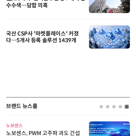
수수색…담합 의혹
국산 CSP사 '마켓플레이스' 커졌
다…5개사 등록 솔루션 1439개
브랜드 뉴스룸
노보센스
노보센스, PWM 고주파 과도 간섭