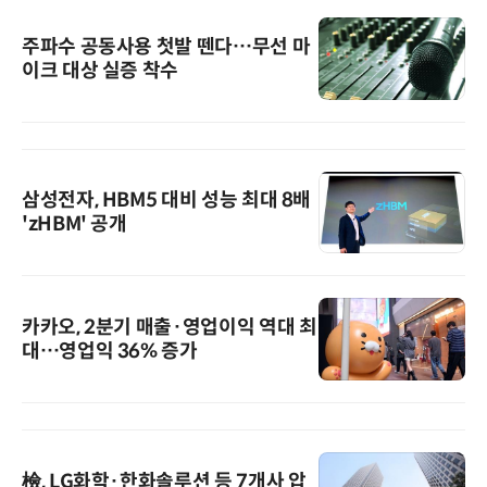
주파수 공동사용 첫발 뗀다…무선 마
이크 대상 실증 착수
삼성전자, HBM5 대비 성능 최대 8배
'zHBM' 공개
카카오, 2분기 매출·영업이익 역대 최
대…영업익 36% 증가
檢, LG화학·한화솔루션 등 7개사 압