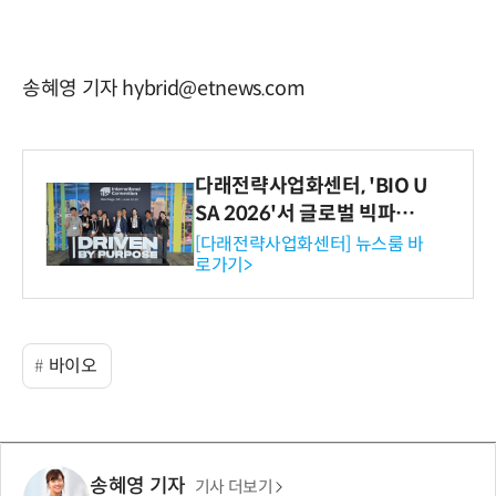
송혜영 기자 hybrid@etnews.com
다래전략사업화센터, 'BIO U
SA 2026'서 글로벌 빅파마
와의 비즈니스 미팅 지원…K
[다래전략사업화센터] 뉴스룸 바
로가기>
-바이오 해외 진출 교두보 확
보
바이오
송혜영 기자
기사 더보기