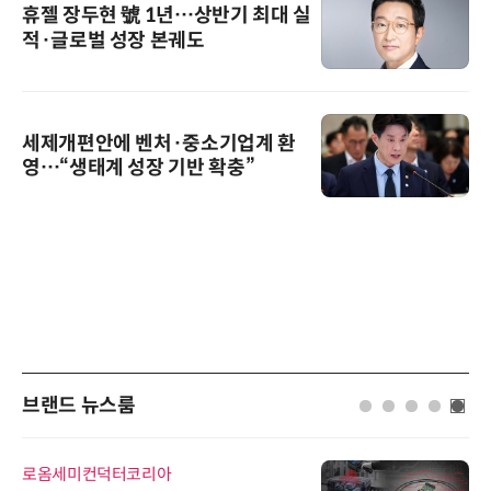
휴젤 장두현 號 1년…상반기 최대 실
적·글로벌 성장 본궤도
세제개편안에 벤처·중소기업계 환
영…“생태계 성장 기반 확충”
브랜드 뉴스룸
로옴세미컨덕터코리아