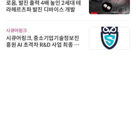
로옴, 발진 출력 4배 높인 2세대 테
라헤르츠파 발진 디바이스 개발
시큐어링크
시큐어링크, 중소기업기술정보진
흥원 AI 초격차 R&D 사업 최종 선
정