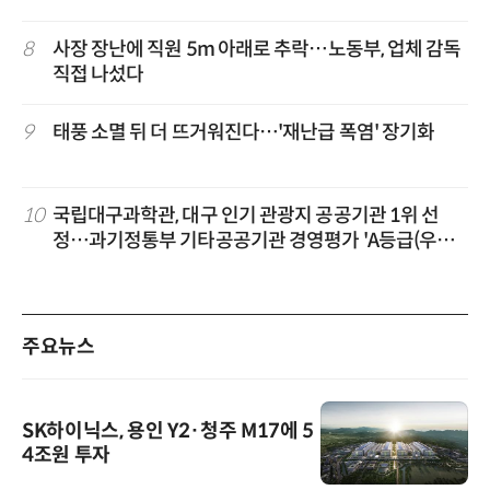
8
사장 장난에 직원 5m 아래로 추락…노동부, 업체 감독
직접 나섰다
9
태풍 소멸 뒤 더 뜨거워진다…'재난급 폭염' 장기화
10
국립대구과학관, 대구 인기 관광지 공공기관 1위 선
정…과기정통부 기타공공기관 경영평가 'A등급(우수)'
겹경사
주요뉴스
SK하이닉스, 용인 Y2·청주 M17에 5
4조원 투자