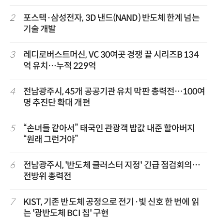
2
포스텍·삼성전자, 3D 낸드(NAND) 반도체 한계 넘는
기술 개발
3
레디로버스트머신, VC 30여곳 경쟁 끝 시리즈B 134
억 유치…누적 229억
4
전남광주시, 45개 공공기관 유치 막판 총력전…100여
명 추진단 확대 개편
5
“손녀들 같아서” 태국인 관광객 밥값 내준 할아버지
“원래 그런거야”
6
전남광주시, '반도체 클러스터 지정' 긴급 점검회의…
전방위 총력전
7
KIST, 기존 반도체 공정으로 전기·빛 신호 한 번에 읽
는 '광반도체 BCI 칩' 구현