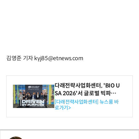
김영준 기자 kyj85@etnews.com
다래전략사업화센터, 'BIO U
SA 2026'서 글로벌 빅파마
와의 비즈니스 미팅 지원…K
[다래전략사업화센터] 뉴스룸 바
로가기>
-바이오 해외 진출 교두보 확
보