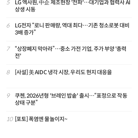
5
LG 엑사원, 中企 제조현장 '전파'…대기업과 협력사 AI
상생 시동
6
LG전자 “로니 판매량, 역대 최다…기존 청소로봇 대비
3배 증가”
7
“상장폐지 막아라”…중소 가전 기업, 주가 부양 '총력
전'
8
[사설] 美 AIDC 냉각 시장, 우리도 현지 대응을
9
쿠첸, 2026년형 '브레인 밥솥' 출시…“표정으로 작동
상태 구분”
10
[포토] 폭염엔 물놀이지~