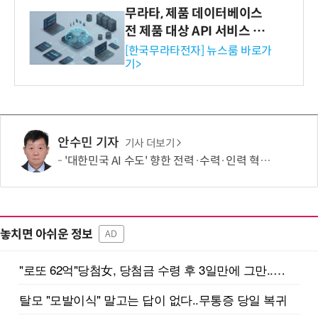
무라타, 제품 데이터베이스
전 제품 대상 API 서비스 제
공…73개 제품 카테고리로
[한국무라타전자] 뉴스룸 바로가
기>
확대
안수민 기자
기사 더보기
'대한민국 AI 수도' 향한 전력·수력·인력 혁신 시동…'충남 3력 혁신 TF 회의 첫 개최
놓치면 아쉬운 정보
AD