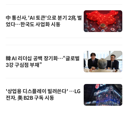
中 통신사, 'AI 토큰'으로 분기 2兆 벌
었다…한국도 사업화 시동
韓 AI 리더십 공백 장기화…“글로벌
3강 구심점 부재”
'상업용 디스플레이 빌려쓴다' …LG
전자, 美 B2B 구독 시동