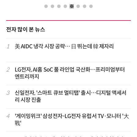
전자 많이 본 뉴스
1
美 AIDC 냉각 시장 공략… 日 뛰는데 韓 제자리
2
LG전자, AI홈 SoC 풀 라인업 국산화…프리미엄부터
엔트리까지
3
신일전자, '스마트 큐브 멀티탭' 출시…디지털 액세서
리 시장 진출
4
'게이밍위크' 삼성전자-LG전자 유럽서 TV·모니터 '大
戰'