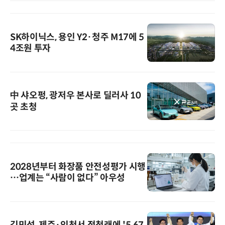
SK하이닉스, 용인 Y2·청주 M17에 5
4조원 투자
中 샤오펑, 광저우 본사로 딜러사 10
곳 초청
2028년부터 화장품 안전성평가 시행
…업계는 “사람이 없다” 아우성
김민석, 제주·인천서 정청래에 '5.67