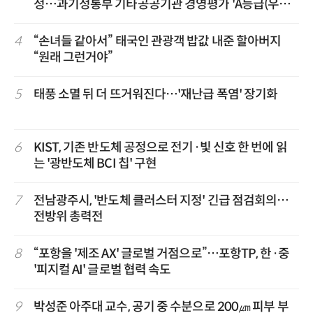
정…과기정통부 기타공공기관 경영평가 'A등급(우수)'
겹경사
4
“손녀들 같아서” 태국인 관광객 밥값 내준 할아버지
“원래 그런거야”
5
태풍 소멸 뒤 더 뜨거워진다…'재난급 폭염' 장기화
6
KIST, 기존 반도체 공정으로 전기·빛 신호 한 번에 읽
는 '광반도체 BCI 칩' 구현
7
전남광주시, '반도체 클러스터 지정' 긴급 점검회의…
전방위 총력전
8
“포항을 '제조 AX' 글로벌 거점으로”…포항TP, 한·중
'피지컬 AI' 글로벌 협력 속도
9
박성준 아주대 교수, 공기 중 수분으로 200㎛ 피부 부