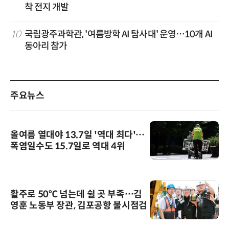
착 전지 개발
10
국립광주과학관, '여름방학 AI 탐사대' 운영…10개 AI
동아리 참가
주요뉴스
올여름 열대야 13.7일 '역대 최다'…
폭염일수도 15.7일로 역대 4위
활주로 50℃ 넘는데 쉴 곳 부족…김
영훈 노동부 장관, 김포공항 불시점검