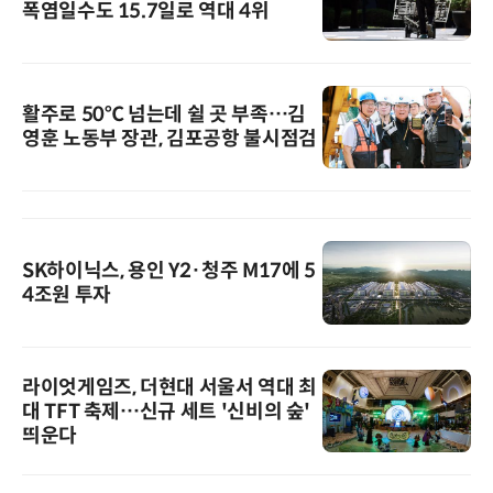
폭염일수도 15.7일로 역대 4위
활주로 50℃ 넘는데 쉴 곳 부족…김
영훈 노동부 장관, 김포공항 불시점검
SK하이닉스, 용인 Y2·청주 M17에 5
4조원 투자
라이엇게임즈, 더현대 서울서 역대 최
대 TFT 축제…신규 세트 '신비의 숲'
띄운다