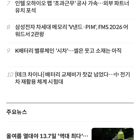
7
인텔 오하이오 팹 '초과근무' 공사 가속…외부 파트너
유치 포석
8
삼성전자 차세대 메모리 'V낸드·PIM', FMS 2026 어
워드서 2관왕
9
K배터리 밸류체인 '시차'…셀은 웃고 소재는 아직
10
[테크 차이나] 배터리 교체비가 찻값 넘었다…中 전기
차 재활용 체계 시험대
주요뉴스
올여름 열대야 13.7일 '역대 최다'…