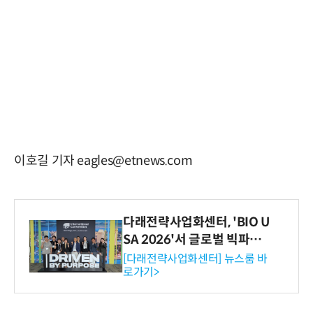
이호길 기자 eagles@etnews.com
다래전략사업화센터, 'BIO U
SA 2026'서 글로벌 빅파마
와의 비즈니스 미팅 지원…K
[다래전략사업화센터] 뉴스룸 바
로가기>
-바이오 해외 진출 교두보 확
보