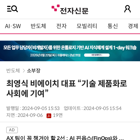
AI·SW
반도체
전자
모빌리티
통신
경제
반도체
소부장
최영식 비에이치 대표 “기술 제품화로
사회에 기여”
발행일 : 2024-09-05 15:53
업데이트 : 2024-09-05 15:54
지면 :
2024-09-06
19면
AX 팀이 꼭 챙겨야 할 2선 : AI 핀옵스(FinOps)와 토큰 거버넌스 (8/21 잠실역)