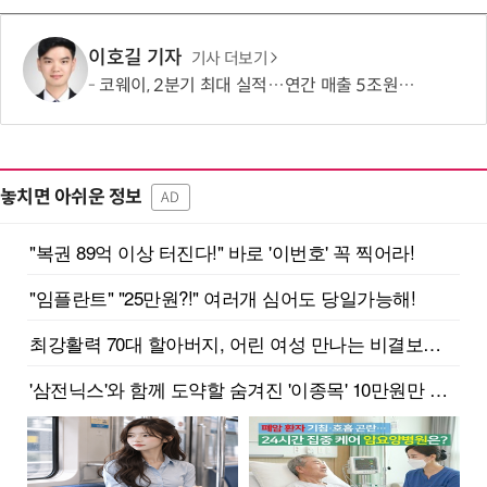
이호길 기자
기사 더보기
코웨이, 2분기 최대 실적…연간 매출 5조원·영업이익 1조원 '순항'
놓치면 아쉬운 정보
AD