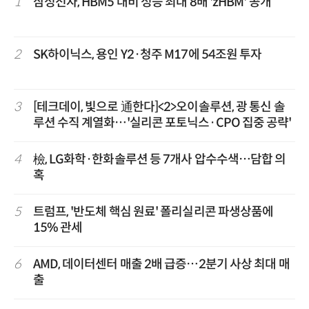
1
삼성전자, HBM5 대비 성능 최대 8배 'zHBM' 공개
2
SK하이닉스, 용인 Y2·청주 M17에 54조원 투자
3
[테크데이, 빛으로 通한다]<2>오이솔루션, 광 통신 솔
루션 수직 계열화…'실리콘 포토닉스·CPO 집중 공략'
4
檢, LG화학·한화솔루션 등 7개사 압수수색…담합 의
혹
5
트럼프, '반도체 핵심 원료' 폴리실리콘 파생상품에
15% 관세
6
AMD, 데이터센터 매출 2배 급증…2분기 사상 최대 매
출