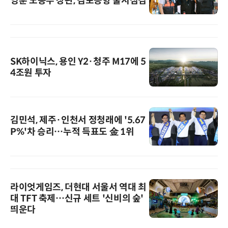
영훈 노동부 장관, 김포공항 불시점검
SK하이닉스, 용인 Y2·청주 M17에 5
4조원 투자
김민석, 제주·인천서 정청래에 '5.67
P%'차 승리…누적 득표도 金 1위
라이엇게임즈, 더현대 서울서 역대 최
대 TFT 축제…신규 세트 '신비의 숲'
띄운다