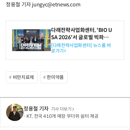
정용철 기자 jungyc@etnews.com
다래전략사업화센터, 'BIO U
SA 2026'서 글로벌 빅파마
와의 비즈니스 미팅 지원…K
[다래전략사업화센터] 뉴스룸 바
로가기>
-바이오 해외 진출 교두보 확
보
비만치료제
한미약품
정용철 기자
기사 더보기
KT, 전국 410개 매장 무더위 쉼터 제공