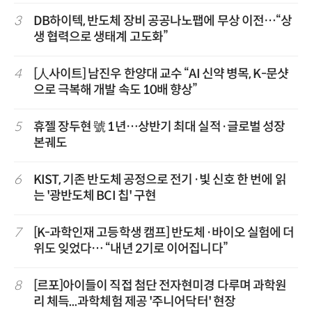
3
DB하이텍, 반도체 장비 공공나노팹에 무상 이전…“상
생 협력으로 생태계 고도화”
4
[人사이트] 남진우 한양대 교수 “AI 신약 병목, K-문샷
으로 극복해 개발 속도 10배 향상”
5
휴젤 장두현 號 1년…상반기 최대 실적·글로벌 성장
본궤도
6
KIST, 기존 반도체 공정으로 전기·빛 신호 한 번에 읽
는 '광반도체 BCI 칩' 구현
7
[K-과학인재 고등학생 캠프] 반도체·바이오 실험에 더
위도 잊었다… “내년 2기로 이어집니다”
8
[르포]아이들이 직접 첨단 전자현미경 다루며 과학원
리 체득...과학체험 제공 '주니어닥터' 현장