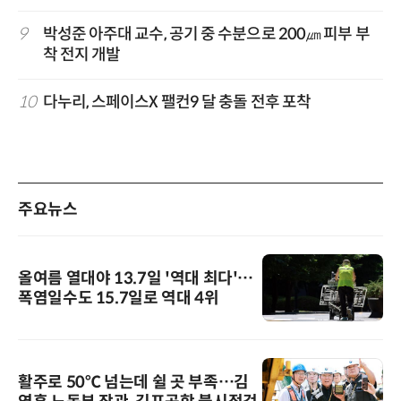
9
박성준 아주대 교수, 공기 중 수분으로 200㎛ 피부 부
착 전지 개발
10
다누리, 스페이스X 팰컨9 달 충돌 전후 포착
주요뉴스
올여름 열대야 13.7일 '역대 최다'…
폭염일수도 15.7일로 역대 4위
활주로 50℃ 넘는데 쉴 곳 부족…김