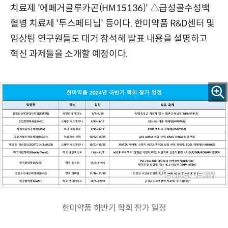
치료제 '에페거글루카곤(HM15136)' △급성골수성백
혈병 치료제 '투스페티닙' 등이다. 한미약품 R&D센터 및
임상팀 연구원들도 대거 참석해 발표 내용을 설명하고
혁신 과제들을 소개할 예정이다.
한미약품 하반기 학회 참가 일정