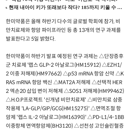
한미약품은 올해 하반기 다수의 글로벌 학회에 참가, 비
만치료제와 항암 파이프라인 등 총 13개의 연구 과제를
발표한다고 5일 밝혔다.
한미약품이 하반기 발표 예정된 연구 과제는 △단장증후
군 치료제 '랩스 GLP-2 아날로그(HM15912) △EZH1/
2 이중 저해제(HM97662) △p53 mRNA 항암 신약 △K
RAS mRNA 항암 백신 △MAT2A 저해제 △선택적 HER
2 엑손20 삽입 변이 저해제 △SOS1 저해제(HM99462)
△H.O.P프로젝트 '신개념 비만치료제' △비만치료 삼중
작용제 'LA-GLP/GIP/GCG(HM15275)' △면역조절 항
암제 '랩스 IL-2 아날로그(HM16390)' △PD-L1/4-1BB
이중항체 면역항암제(BH3120) △선천성 고인슐린혈증