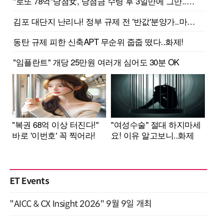
ET Events
"AICC & CX Insight 2026" 9월 9일 개최