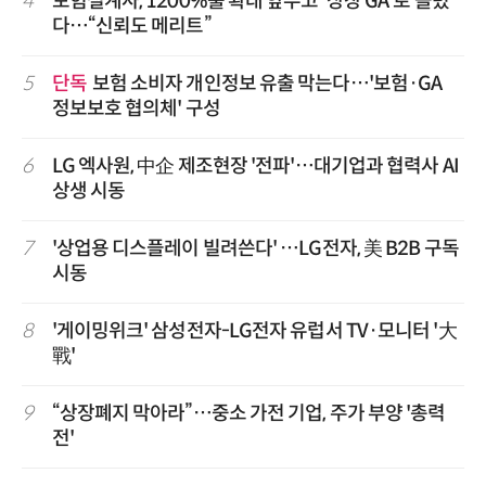
4
보험설계사, 1200%룰 확대 앞두고 '상장 GA'로 쏠렸
다…“신뢰도 메리트”
5
단독
보험 소비자 개인정보 유출 막는다…'보험·GA
정보보호 협의체' 구성
6
LG 엑사원, 中企 제조현장 '전파'…대기업과 협력사 AI
상생 시동
7
'상업용 디스플레이 빌려쓴다' …LG전자, 美 B2B 구독
시동
8
'게이밍위크' 삼성전자-LG전자 유럽서 TV·모니터 '大
戰'
9
“상장폐지 막아라”…중소 가전 기업, 주가 부양 '총력
전'