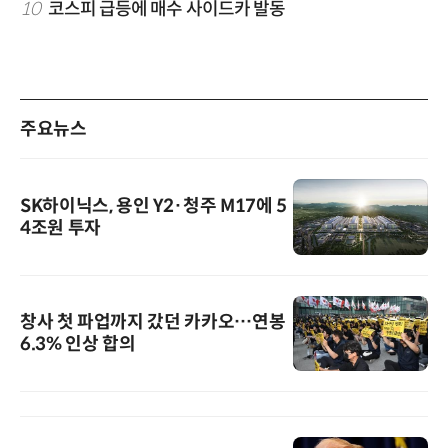
10
코스피 급등에 매수 사이드카 발동
주요뉴스
SK하이닉스, 용인 Y2·청주 M17에 5
4조원 투자
창사 첫 파업까지 갔던 카카오…연봉
6.3% 인상 합의