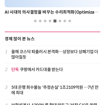
AI 시대의 의사결정을 바꾸는 수리최적화(Optimization): 실제 산업 적용 사례와 활용 전략
경제 많이 본 뉴스
1
올해 코스닥 퇴출러시 본격화…상장보다 상폐기업 더
많아질듯
2
단독
쿠팡에서 카드대출 받는다
3
5대 은행 회수불능 '추정손실' 1조2109억원 …7년 만
에 최대