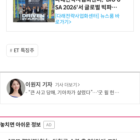
SA 2026'서 글로벌 빅파마
와의 비즈니스 미팅 지원…K
[다래전략사업화센터] 뉴스룸 바
로가기>
-바이오 해외 진출 교두보 확
보
ET 특징주
이원지 기자
기사 더보기
“큰 사고 당해, 기아차가 살렸다”…'굿 윌 헌팅' 여배우, “360도 에어백 굿”
놓치면 아쉬운 정보
AD