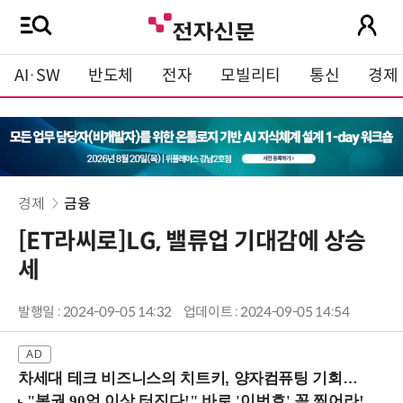
AI·SW
반도체
전자
모빌리티
통신
경제
경제
금융
[ET라씨로]LG, 밸류업 기대감에 상승
세
발행일 : 2024-09-05 14:32
업데이트 : 2024-09-05 14:54
차세대 테크 비즈니스의 치트키, 양자컴퓨팅 기회를 선점하라! (8/28 강남역)