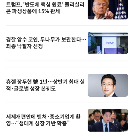
트럼프, '반도체 핵심 원료' 폴리실리
콘 파생상품에 15% 관세
경찰 압수 코인, 두나무가 보관한다…
최종 낙찰자 선정
휴젤 장두현 號 1년…상반기 최대 실
적·글로벌 성장 본궤도
세제개편안에 벤처·중소기업계 환
영…“생태계 성장 기반 확충”